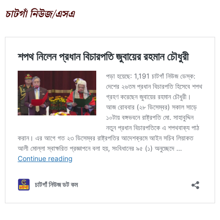
চাটগাঁ নিউজ/এসএ