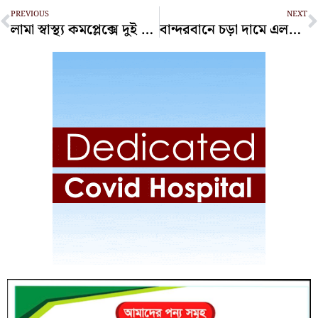
Prev
N
PREVIOUS
NEXT
লামা স্বাস্থ্য কমপ্লেক্সে দুই অ্যাম্বুলেন্সই বিকল, রোগী পরিবহনে ভোগান্তি
বান্দরবানে চড়া দামে এলপিজি বিক্রির দায়ে অর্থদণ্ড