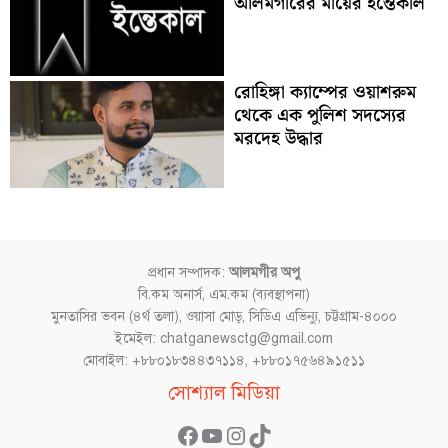
আলমগীরের মায়ের ইন্তেকাল
রোহিঙ্গা ক্যাম্পের ওয়াশরুম
থেকে এক পুলিশ সদস্যের
মরদেহ উদ্ধার
প্রধান সম্পাদক:
আলমগীর অপু
বি.কম অনার্স, এম.কম (ব্যবস্থাপনা)
মুনতাসির ভবন (৪র্থ তলা), ওয়াসা মোড়, সিডিএ এভিন্যু, চট্টগ্রাম-৪০০০
ইমেইল: chatganewsctg@gmail.com
মোবাইল: +৮৮০১৮৩৪৪৩৭১১৪, +৮৮০১৭৫৬৪৯১৫১১
Facebook
YouTube
Instagram
TikTok
সোশ্যাল মিডিয়া