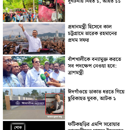
দুর্ঘটনায় নিহত ১, আহত ১১
প্রধানমন্ত্রী হিসেবে কাল
চট্টগ্রামে তারেক রহমানের
প্রথম সফর
বাঁশখালীকে বন্যামুক্ত করতে
সব পদক্ষেপ নেওয়া হবে:
ত্রাণমন্ত্রী
ঈদগাঁওয়ে ডাকাত ধরতে গিয়ে
ছুরিকাহত যুবক, আটক ১
ফটিকছড়ির এমপি সরোয়ার