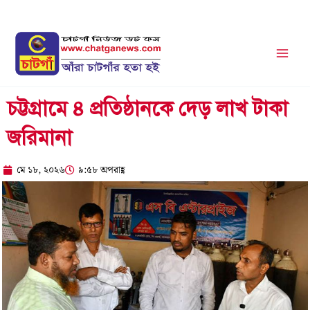
Skip
to
content
চট্টগ্রামে ৪ প্রতিষ্ঠানকে দেড় লাখ টাকা
জরিমানা
মে ১৮, ২০২৬
৯:৫৮ অপরাহ্ণ