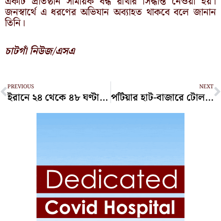
একটি প্রতিষ্ঠান সাময়িক বন্ধ রাখার সিদ্ধান্ত নেওয়া হয়।
জনস্বার্থে এ ধরণের অভিযান অব্যাহত থাকবে বলে জানান
তিনি।
চাটগাঁ নিউজ/এসএ
Prev
N
PREVIOUS
NEXT
ইরানে ২৪ থেকে ৪৮ ঘণ্টার মধ্যে হামলা শুরু করতে পারে যুক্তরাষ্ট্র!
পটিয়ার হাট-বাজারে টোল আদায়ে অনিয়ম, দেয়া হয় না রসিদ!