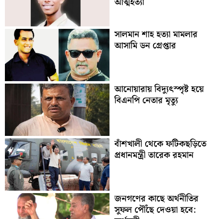
আত্মহত্যা
সালমান শাহ হত্যা মামলার
আসামি ডন গ্রেপ্তার
আনোয়ারায় বিদ্যুৎস্পৃষ্ট হয়ে
বিএনপি নেতার মৃত্যু
বাঁশখালী থেকে ফটিকছড়িতে
প্রধানমন্ত্রী তারেক রহমান
জনগণের কাছে অর্থনীতির
সুফল পৌঁছে দেওয়া হবে: