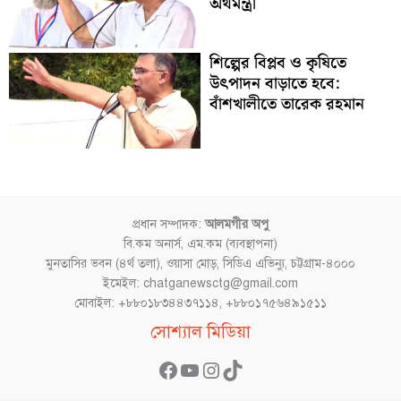
অর্থমন্ত্রী
শিল্পের বিপ্লব ও কৃষিতে
উৎপাদন বাড়াতে হবে:
বাঁশখালীতে তারেক রহমান
প্রধান সম্পাদক:
আলমগীর অপু
বি.কম অনার্স, এম.কম (ব্যবস্থাপনা)
মুনতাসির ভবন (৪র্থ তলা), ওয়াসা মোড়, সিডিএ এভিন্যু, চট্টগ্রাম-৪০০০
ইমেইল: chatganewsctg@gmail.com
মোবাইল: +৮৮০১৮৩৪৪৩৭১১৪, +৮৮০১৭৫৬৪৯১৫১১
Facebook
YouTube
Instagram
TikTok
সোশ্যাল মিডিয়া