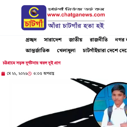
Skip
to
content
প্রচ্ছদ
সারাদেশ
জাতীয়
রাজনীতি
নগর ব
আন্তর্জাতিক
খেলাধুলা
চাটগাঁইয়ারা দেশে দে
চট্টগ্রামে সড়ক দুর্ঘটনায় ঝরল দুই প্রাণ
মে ২২, ২০২৬
৩:০৫ অপরাহ্ণ