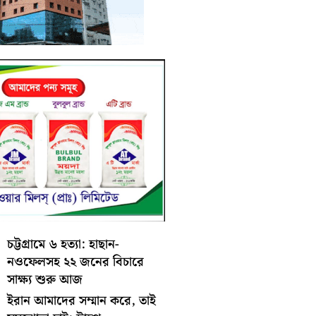
চট্টগ্রামে ৬ হত্যা: হাছান-
নওফেলসহ ২২ জনের বিচারে
সাক্ষ্য শুরু আজ
ইরান আমাদের সম্মান করে, তাই