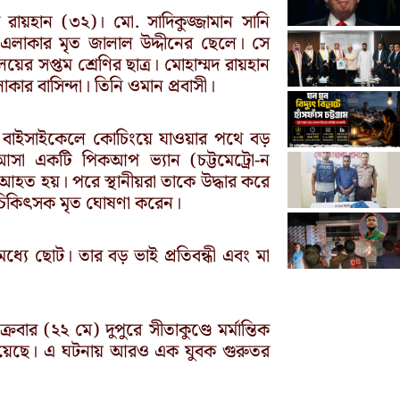
 রায়হান (৩২)। মো. সাদিকুজ্জামান সানি
 এলাকার মৃত জালাল উদ্দীনের ছেলে। সে
র সপ্তম শ্রেণির ছাত্র। মোহাম্মদ রায়হান
র বাসিন্দা। তিনি ওমান প্রবাসী।
নি বাইসাইকেলে কোচিংয়ে যাওয়ার পথে বড়
আসা একটি পিকআপ ভ্যান (চট্টমেট্রো-ন
হত হয়। পরে স্থানীয়রা তাকে উদ্ধার করে
ত চিকিৎসক মৃত ঘোষণা করেন।
মধ্যে ছোট। তার বড় ভাই প্রতিবন্ধী এবং মা
ার (২২ মে) দুপুরে সীতাকুণ্ডে মর্মান্তিক
যু হয়েছে। এ ঘটনায় আরও এক যুবক গুরুতর