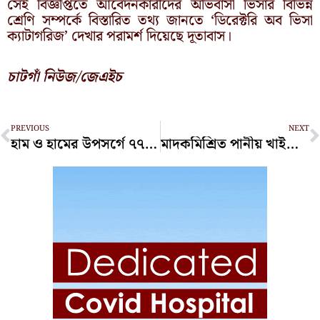
সেই বিজ্ঞপ্তিতে আবেদনকারীদের অভিবাসী ভিসার বিভিন্ন
শ্রেণি সম্পর্কে বিস্তারিত তথ্য জানতে ‘ডিরেক্টরি অব ভিসা
ক্যাটাগরিজ’ দেখার পরামর্শ দিয়েছে দূতাবাস।
চাটগাঁ নিউজ/জেএইচ
Prev
N
PREVIOUS
NEXT
হাম ও হামের উপসর্গে ৭৭ দিনে ৫৮৫ শিশুর মৃত্যু
মাদকমিশ্রিত পানীয় খাইয়ে কিশোরীকে ধর্ষণের অভিযোগ, যুবক গ্রেপ্তার