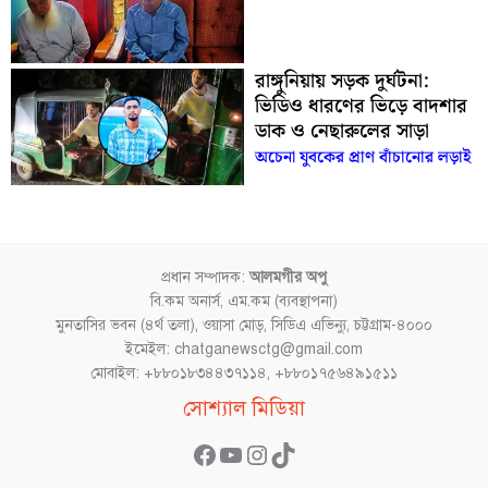
রাঙ্গুনিয়ায় সড়ক দুর্ঘটনা:
ভিডিও ধারণের ভিড়ে বাদশার
ডাক ও নেছারুলের সাড়া
অচেনা যুবকের প্রাণ বাঁচানোর লড়াই
প্রধান সম্পাদক:
আলমগীর অপু
বি.কম অনার্স, এম.কম (ব্যবস্থাপনা)
মুনতাসির ভবন (৪র্থ তলা), ওয়াসা মোড়, সিডিএ এভিন্যু, চট্টগ্রাম-৪০০০
ইমেইল: chatganewsctg@gmail.com
মোবাইল: +৮৮০১৮৩৪৪৩৭১১৪, +৮৮০১৭৫৬৪৯১৫১১
Facebook
YouTube
Instagram
TikTok
সোশ্যাল মিডিয়া