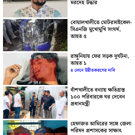
মরদেহ উদ্ধার
বোয়ালখালীতে মোটরসাইকেল-
সিএনজি মুখোমুখি সংঘর্ষ,
আহত ৫
রাঙ্গুনিয়ায় ফের সড়ক দুর্ঘটনা,
আহত ১
৪ লেনে উন্নীতকরণের দাবি
বাঁশখালীতে বন্যায় ক্ষতিগ্রস্ত
১০০ পরিবারকে ঘর দেবেন
প্রধানমন্ত্রী
হেফাজত আমিরের সঙ্গে জেলা
পরিষদ প্রশাসকের সাক্ষাৎ