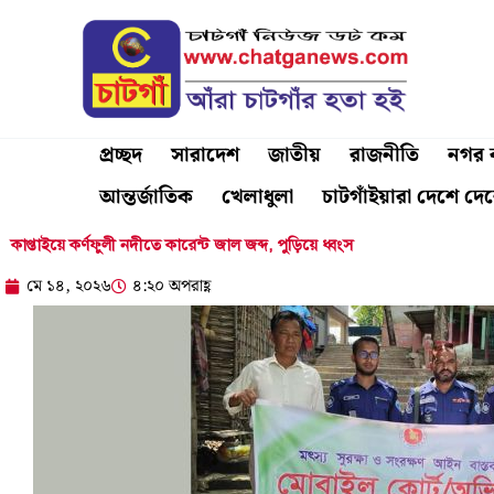
Skip
to
content
প্রচ্ছদ
সারাদেশ
জাতীয়
রাজনীতি
নগর ব
আন্তর্জাতিক
খেলাধুলা
চাটগাঁইয়ারা দেশে দে
কাপ্তাইয়ে কর্ণফুলী নদীতে কারেন্ট জাল জব্দ, পুড়িয়ে ধ্বংস
মে ১৪, ২০২৬
৪:২০ অপরাহ্ণ