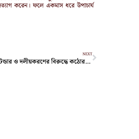
র পদত্যাগ করেন। ফলে একমাস ধরে উপাচার্য
Next
NEXT
দুর্নীতি, টেন্ডার ও দলীয়করণের বিরুদ্ধে কঠোর হুঁশিয়ারি হাসনাত আবদুল্লাহ’র