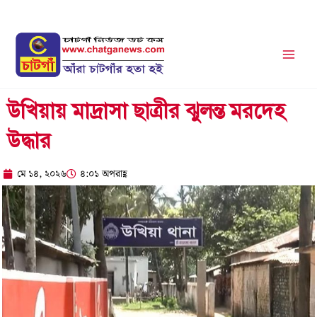
Skip
to
content
উখিয়ায় মাদ্রাসা ছাত্রীর ঝুলন্ত মরদেহ
উদ্ধার
মে ১৪, ২০২৬
৪:০১ অপরাহ্ণ