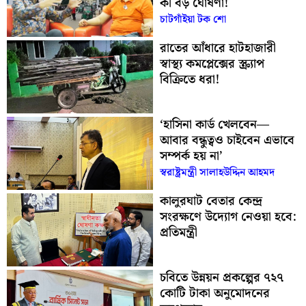
কী বড় ঘোষণা!
চাটগাঁইয়া টক শো
রাতের আঁধারে হাটহাজারী
স্বাস্থ্য কমপ্লেক্সের স্ক্র্যাপ
বিক্রিতে ধরা!
‘হাসিনা কার্ড খেলবেন—
আবার বন্ধুত্বও চাইবেন এভাবে
সম্পর্ক হয় না’
স্বরাষ্ট্রমন্ত্রী সালাহউদ্দিন আহমদ
কালুরঘাট বেতার কেন্দ্র
সংরক্ষণে উদ্যোগ নেওয়া হবে:
প্রতিমন্ত্রী
চবিতে উন্নয়ন প্রকল্পের ৭২৭
কোটি টাকা অনুমোদনের