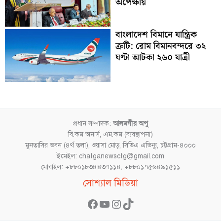
অপেক্ষায়
বাংলাদেশ বিমানে যান্ত্রিক
ত্রুটি: রোম বিমানবন্দরে ৩২
ঘণ্টা আটকা ২৬০ যাত্রী
প্রধান সম্পাদক:
আলমগীর অপু
বি.কম অনার্স, এম.কম (ব্যবস্থাপনা)
মুনতাসির ভবন (৪র্থ তলা), ওয়াসা মোড়, সিডিএ এভিন্যু, চট্টগ্রাম-৪০০০
ইমেইল: chatganewsctg@gmail.com
মোবাইল: +৮৮০১৮৩৪৪৩৭১১৪, +৮৮০১৭৫৬৪৯১৫১১
Facebook
YouTube
Instagram
TikTok
সোশ্যাল মিডিয়া