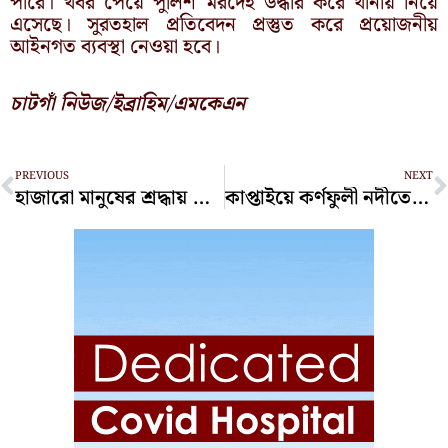
পারে। খবর পেয়ে পুলিশ মরদেহ উদ্ধার করে থানায় নিয়ে
এসেছে। সুরতহাল প্রতিবেদন প্রস্তুত করে প্রয়োজনীয়
আইনগত ব্যবস্থা নেওয়া হবে।
চাটগাঁ নিউজ/ইব্রাহিম/এমকেএন
Prev
N
PREVIOUS
NEXT
হাজারো মানুষের শ্রদ্ধায় বিদায় নিলেন সাবেক মন্ত্রী ইঞ্জিনিয়ার মোশাররফ হোসেন
কাপ্তাইয়ে কর্ণফুলী নদীতে কারেন্ট জাল জব্দ, পুড়িয়ে ধ্বংস