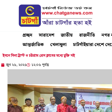
Skip
to
content
প্রচ্ছদ
সারাদেশ
জাতীয়
রাজনীতি
নগর ব
আন্তর্জাতিক
খেলাধুলা
চাটগাঁইয়ারা দেশে দে
ইবনে সিনা ট্রাস্ট ও চট্টগ্রাম প্রেস ক্লাবের মধ্যে চুক্তি সই
জুন ২৬, ২০২৬
১২:০৬ পূর্বাহ্ণ