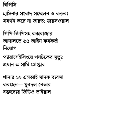
বিপিসি
হাসিনার সংবাদ সম্মেলন ও বক্তব্য
সমর্থন করে না ভারত: জয়সওয়াল
পিপি-জিপিসহ কক্সবাজার
আদালতে ৬৫ আইন কর্মকর্তা
নিয়োগ
প্যারাসেইলিংয়ে পর্যটকের মৃত্যু:
প্রধান আসামি গ্রেপ্তার
থানার ১২ এসআই মাদক ব্যবসা
করছেন— যুবদল নেতার
বক্তব্যের ভিডিও ভাইরাল