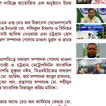
িআইপি লাউঞ্জে আয়োজিত এক অনুষ্ঠানে উভয়
য়র এজিএম এণ্ড হেড অব বিজনেস ডেভেলপমেন্ট
এণ্ড ইনচার্জ মো. শফিকুল ইসলাম ও সিনিয়র
মেন্ট আসিফ নেওয়াজ এবং চট্টগ্রাম প্রেস
ধারণ সম্পাদক গোলাম মাওলা মুরাদ ও প্রচার
ির সভাপতিত্বে সাধারণ সম্পাদক গোলাম মাওলা
দেষ্টা ও চট্টগ্রাম মেট্রোপলিটন সাংবাদিক
াপতি মুস্তফা নঈম, সিএমইউজের সাধারণ
য়া মো. আরিফ, অর্থ সম্পাদক আবুল হাসনাত,
ুবেল খান, গ্রন্থাগার সম্পাদক মো. শহীদুল
র সাংবাদিক সিরাজুল করিম মানিক।
ানেজার অ্যান্ড হেড অব কাস্টমার কেয়ার মো.