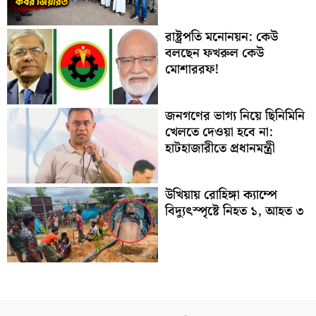
রাষ্ট্রপতি মনোনয়ন: কেউ
বলছেন ফখরুল কেউ
মোশাররফ!
জনগণের ভাগ্য নিয়ে ছিনিমিনি
খেলতে দেওয়া হবে না:
হাটহাজারীতে প্রধানমন্ত্রী
উখিয়ায় রোহিঙ্গা ক্যাম্পে
বিদ্যুৎস্পৃষ্টে নিহত ১, আহত ৩