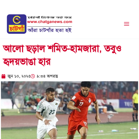
Skip
to
content
আলো ছড়াল শমিত-হামজারা, তবুও
হৃদয়ভাঙা হার
জুন ১০, ২০২৫
৯:৩৪ অপরাহ্ণ