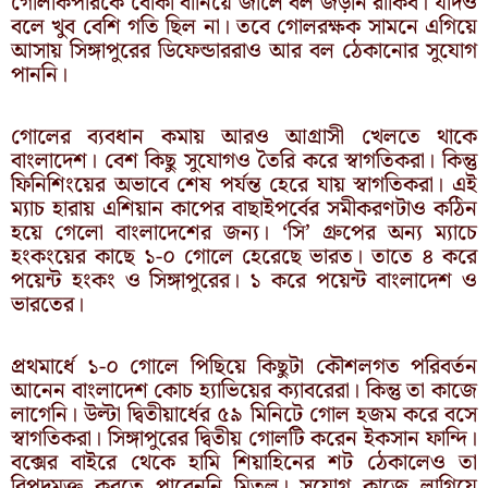
গোলকিপারকে বোকা বানিয়ে জালে বল জড়ান রাকিব। যদিও
বলে খুব বেশি গতি ছিল না। তবে গোলরক্ষক সামনে এগিয়ে
আসায় সিঙ্গাপুরের ডিফেন্ডাররাও আর বল ঠেকানোর সুযোগ
পাননি।
গোলের ব্যবধান কমায় আরও আগ্রাসী খেলতে থাকে
বাংলাদেশ। বেশ কিছু সুযোগও তৈরি করে স্বাগতিকরা। কিন্তু
ফিনিশিংয়ের অভাবে শেষ পর্যন্ত হেরে যায় স্বাগতিকরা। এই
ম্যাচ হারায় এশিয়ান কাপের বাছাইপর্বের সমীকরণটাও কঠিন
হয়ে গেলো বাংলাদেশের জন্য। ‘সি’ গ্রুপের অন্য ম্যাচে
হংকংয়ের কাছে ১-০ গোলে হেরেছে ভারত। তাতে ৪ করে
পয়েন্ট হংকং ও সিঙ্গাপুরের। ১ করে পয়েন্ট বাংলাদেশ ও
ভারতের।
প্রথমার্ধে ১-০ গোলে পিছিয়ে কিছুটা কৌশলগত পরিবর্তন
আনেন বাংলাদেশ কোচ হ্যাভিয়ের ক্যাবরেরা। কিন্তু তা কাজে
লাগেনি। উল্টা দ্বিতীয়ার্ধের ৫৯ মিনিটে গোল হজম করে বসে
স্বাগতিকরা। সিঙ্গাপুরের দ্বিতীয় গোলটি করেন ইকসান ফান্দি।
বক্সের বাইরে থেকে হামি শিয়াহিনের শট ঠেকালেও তা
বিপদমুক্ত করতে পারেননি মিতুল। সুযোগ কাজে লাগিয়ে