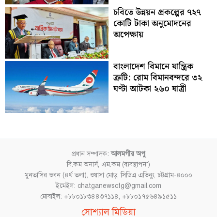
চবিতে উন্নয়ন প্রকল্পের ৭২৭
কোটি টাকা অনুমোদনের
অপেক্ষায়
বাংলাদেশ বিমানে যান্ত্রিক
ত্রুটি: রোম বিমানবন্দরে ৩২
ঘণ্টা আটকা ২৬০ যাত্রী
প্রধান সম্পাদক:
আলমগীর অপু
বি.কম অনার্স, এম.কম (ব্যবস্থাপনা)
মুনতাসির ভবন (৪র্থ তলা), ওয়াসা মোড়, সিডিএ এভিন্যু, চট্টগ্রাম-৪০০০
ইমেইল: chatganewsctg@gmail.com
মোবাইল: +৮৮০১৮৩৪৪৩৭১১৪, +৮৮০১৭৫৬৪৯১৫১১
Facebook
YouTube
Instagram
TikTok
সোশ্যাল মিডিয়া