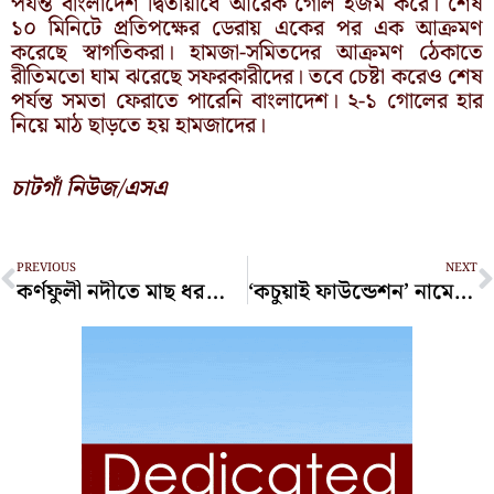
পর্যন্ত বাংলাদেশ দ্বিতীয়ার্ধে আরেক গোল হজম করে। শেষ
১০ মিনিটে প্রতিপক্ষের ডেরায় একের পর এক আক্রমণ
করেছে স্বাগতিকরা। হামজা-সমিতদের আক্রমণ ঠেকাতে
রীতিমতো ঘাম ঝরেছে সফরকারীদের। তবে চেষ্টা করেও শেষ
পর্যন্ত সমতা ফেরাতে পারেনি বাংলাদেশ। ২-১ গোলের হার
নিয়ে মাঠ ছাড়তে হয় হামজাদের।
চাটগাঁ নিউজ/এসএ
Prev
N
PREVIOUS
NEXT
কর্ণফুলী নদীতে মাছ ধরতে গিয়ে নিখোঁজ জেলে
‘কচুয়াই ফাউন্ডেশন’ নামে একটি জনকল্যাণমূলক সংগঠনের অভিষেক