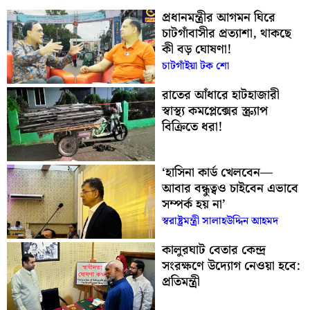
প্রধানমন্ত্রীর আগমন ঘিরে
চাটগাঁবাসীর প্রত্যাশা, থাকছে
কী বড় ঘোষণা!
চাটগাঁইয়া টক শো
রাতের আঁধারে হাটহাজারী
স্বাস্থ্য কমপ্লেক্সের স্ক্র্যাপ
বিক্রিতে ধরা!
‘হাসিনা কার্ড খেলবেন—
আবার বন্ধুত্বও চাইবেন এভাবে
সম্পর্ক হয় না’
স্বরাষ্ট্রমন্ত্রী সালাহউদ্দিন আহমদ
কালুরঘাট বেতার কেন্দ্র
সংরক্ষণে উদ্যোগ নেওয়া হবে:
প্রতিমন্ত্রী