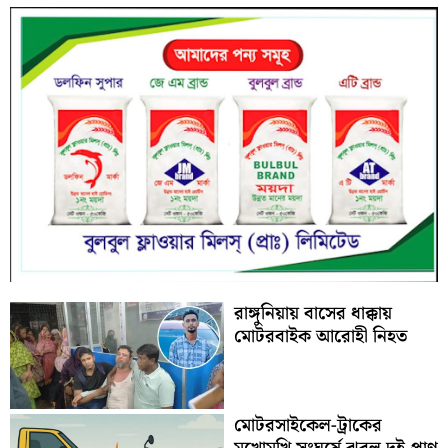
রাঙ্গুনিয়ায় বাসের ধাক্কায়
মোটরবাইক আরোহী নিহত
মোটরসাইকেল-ট্রাকের