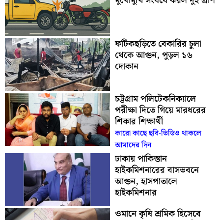
মুখোমুখি সংঘর্ষে ঝরল দুই প্রাণ
ফটিকছড়িতে বেকারির চুলা
থেকে আগুন, পুড়ল ১৬
দোকান
চট্টগ্রাম পলিটেকনিক্যালে
পরীক্ষা দিতে গিয়ে মারধরের
শিকার শিক্ষার্থী
কারো কাছে ছবি-ভিডিও থাকলে
আমাদের দিন
ঢাকায় পাকিস্তান
হাইকমিশনারের বাসভবনে
আগুন, হাসপাতালে
হাইকমিশনার
ওমানে কৃষি শ্রমিক হিসেবে