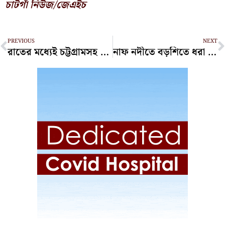
চাটগাঁ নিউজ/জেএইচ
Prev
N
PREVIOUS
NEXT
রাতের মধ্যেই চট্টগ্রামসহ দেশের ৮ জেলায় ঝড়ের আভাস
নাফ নদীতে বড়শিতে ধরা পড়ল ২৪ কেজির কোরাল