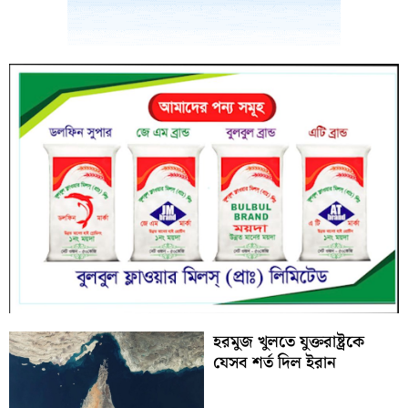
হরমুজ খুলতে যুক্তরাষ্ট্রকে
যেসব শর্ত দিল ইরান