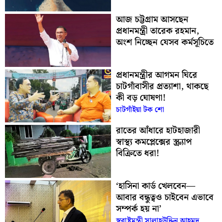
আজ চট্টগ্রাম আসছেন
প্রধানমন্ত্রী তারেক রহমান,
অংশ নিচ্ছেন যেসব কর্মসূচিতে
প্রধানমন্ত্রীর আগমন ঘিরে
চাটগাঁবাসীর প্রত্যাশা, থাকছে
কী বড় ঘোষণা!
চাটগাঁইয়া টক শো
রাতের আঁধারে হাটহাজারী
স্বাস্থ্য কমপ্লেক্সের স্ক্র্যাপ
বিক্রিতে ধরা!
‘হাসিনা কার্ড খেলবেন—
আবার বন্ধুত্বও চাইবেন এভাবে
সম্পর্ক হয় না’
স্বরাষ্ট্রমন্ত্রী সালাহউদ্দিন আহমদ