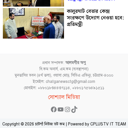
কালুরঘাট বেতার কেন্দ্র
সংরক্ষণে উদ্যোগ নেওয়া হবে:
প্রতিমন্ত্রী
প্রধান সম্পাদক:
আলমগীর অপু
বি.কম অনার্স, এম.কম (ব্যবস্থাপনা)
মুনতাসির ভবন (৪র্থ তলা), ওয়াসা মোড়, সিডিএ এভিন্যু, চট্টগ্রাম-৪০০০
ইমেইল: chatganewsctg@gmail.com
মোবাইল: +৮৮০১৮৩৪৪৩৭১১৪, +৮৮০১৭৫৬৪৯১৫১১
Facebook
YouTube
Instagram
TikTok
সোশ্যাল মিডিয়া
Copyright © 2026 চাটগাঁ নিউজ ডট কম | Powered by CPLUSTV IT TEAM