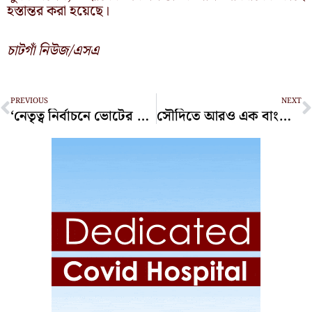
হস্তান্তর করা হয়েছে।
চাটগাঁ নিউজ/এসএ
Prev
N
PREVIOUS
NEXT
‘নেতৃত্ব নির্বাচনে ভোটের বিষয় থাকলে কেনা-বেচার সুযোগ থাকে’
সৌদিতে আরও এক বাংলাদেশি হজযাত্রীর মৃত্যু