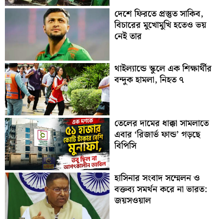
দেশে ফিরতে প্রস্তুত সাকিব,
বিচারের মুখোমুখি হতেও ভয়
নেই তার
থাইল্যান্ডে স্কুলে এক শিক্ষার্থীর
বন্দুক হামলা, নিহত ৭
তেলের দামের ধাক্কা সামলাতে
এবার ‘রিজার্ভ ফান্ড’ গড়ছে
বিপিসি
হাসিনার সংবাদ সম্মেলন ও
বক্তব্য সমর্থন করে না ভারত:
জয়সওয়াল