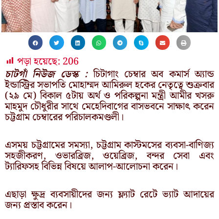
পড়া হয়েছে:
206
চাটগাঁ নিউজ ডেস্ক :
চিটাগাং চেম্বার অব কমার্স অ্যান্ড
ইন্ডাস্ট্রির সভাপতি মোহাম্মদ আমিরুল হকের নেতৃত্বে শুক্রবার
(২৯ মে) বিকাল ৫টায় অর্থ ও পরিকল্পনা মন্ত্রী আমীর খসরু
মাহমুদ চৌধুরীর সাথে মেহেদিবাগের বাসভবনে সাক্ষাৎ করেন
চট্টগ্রাম চেম্বারের পরিচালকমণ্ডলী।
এসময় চট্টগ্রামের সমস্যা, চট্টগ্রাম কাস্টমসের ব্যবসা-বাণিজ্য
সহজীকরণ, ওভারব্রিজ, ওয়েব্রিজ, বন্দর সেবা এবং
ট্যারিফসহ বিভিন্ন বিষয়ে আলাপ-আলোচনা করেন।
এছাড়া ক্ষুদ্র ব্যবসায়ীদের জন্য ফ্ল্যাট রেটে ভ্যাট আদায়ের
জন্য প্রস্তাব করেন।