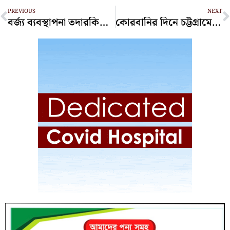
Prev
N
PREVIOUS
NEXT
বর্জ্য ব্যবস্থাপনা তদারকিতে রাজধানীর সড়কে প্রধানমন্ত্রী
কোরবানির দিনে চট্টগ্রামের অলিগলিতে অস্থায়ী মাংসের বাজার