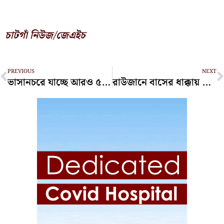
চাটগাঁ নিউজ/জেএইচ
Prev
N
PREVIOUS
NEXT
ভাসানচরে যাচ্ছে আরও ৫ শতাধিক রোহিঙ্গা
রাউজানে বাসের ধাক্কায় শিক্ষার্থীর মৃত্যু, সড়ক অবরোধ