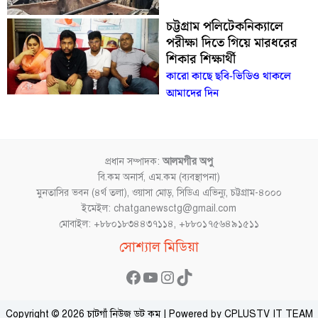
চট্টগ্রাম পলিটেকনিক্যালে
পরীক্ষা দিতে গিয়ে মারধরের
শিকার শিক্ষার্থী
কারো কাছে ছবি-ভিডিও থাকলে
আমাদের দিন
প্রধান সম্পাদক:
আলমগীর অপু
বি.কম অনার্স, এম.কম (ব্যবস্থাপনা)
মুনতাসির ভবন (৪র্থ তলা), ওয়াসা মোড়, সিডিএ এভিন্যু, চট্টগ্রাম-৪০০০
ইমেইল: chatganewsctg@gmail.com
মোবাইল: +৮৮০১৮৩৪৪৩৭১১৪, +৮৮০১৭৫৬৪৯১৫১১
Facebook
YouTube
Instagram
TikTok
সোশ্যাল মিডিয়া
Copyright © 2026 চাটগাঁ নিউজ ডট কম | Powered by CPLUSTV IT TEAM