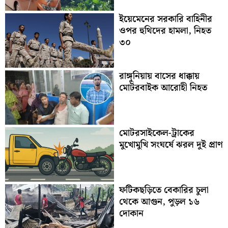
ইয়েমেনের সরকারি বাহিনীর
ওপর হুথিদের হামলা, নিহত
৩০
রাঙ্গুনিয়ায় বাসের ধাক্কায়
মোটরবাইক আরোহী নিহত
মোটরসাইকেল-ট্রাকের
মুখোমুখি সংঘর্ষে ঝরল দুই প্রাণ
ফটিকছড়িতে বেকারির চুলা
থেকে আগুন, পুড়ল ১৬
দোকান