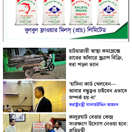
হাটহাজারী স্বাস্থ্য কমপ্লেক্সে
রাতের আঁধারে স্ক্র্যাপ বিক্রি,
ধরা পড়ল ভ্যান
‘হাসিনা কার্ড খেলবেন—
আবার বন্ধুত্বও চাইবেন এভাবে
সম্পর্ক হয় না’
স্বরাষ্ট্রমন্ত্রী সালাহউদ্দিন আহমদ
কালুরঘাট বেতার কেন্দ্র
সংরক্ষণে উদ্যোগ নেওয়া হবে:
প্রতিমন্ত্রী