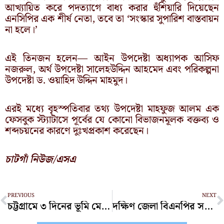
আখ্যায়িত করে পদত্যাগে বাধ্য করার হুঁশিয়ারি দিয়েছেন
এনসিপির এক শীর্ষ নেতা, তবে তা ‘সংস্কার সুপারিশ বাস্তবায়ন
না হলে।’
এই তিনজন হলেন— আইন উপদেষ্টা অধ্যাপক আসিফ
নজরুল, অর্থ উপদেষ্টা সালেহউদ্দিন আহমেদ এবং পরিকল্পনা
উপদেষ্টা ড. ওয়াহিদ উদ্দিন মাহমুদ।
এরই মধ্যে বৃহস্পতিবার তথ্য উপদেষ্টা মাহফুজ আলম এক
ফেসবুক স্ট্যাটাসে পূর্বের যে কোনো বিভাজনমূলক বক্তব্য ও
শব্দচয়নের কারণে দুঃখপ্রকাশ করেছেন।
চাটগাঁ নিউজ/এসএ
Prev
N
PREVIOUS
NEXT
চট্টগ্রামে ৩ দিনের ভূমি মেলা শুরু রোববার
দক্ষিণ জেলা বিএনপির সকল ইউনিটের কমিটি বিলুপ্ত ঘোষণা