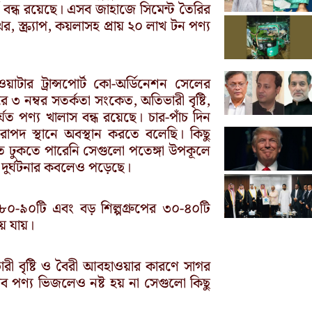
ণ বন্ধ রয়েছে। এসব জাহাজে সিমেন্ট তৈরির
স্ক্র্যাপ, কয়লাসহ প্রায় ২০ লাখ টন পণ্য
য়াটার ট্রান্সপোর্ট কো-অর্ডিনেশন সেলের
ে ৩ নম্বর সতর্কতা সংকেত, অতিভারী বৃষ্টি,
যত পণ্য খালাস বন্ধ রয়েছে। চার-পাঁচ দিন
াপদ স্থানে অবস্থান করতে বলেছি। কিছু
ে ঢুকতে পারেনি সেগুলো পতেঙ্গা উপকূলে
দুর্ঘটনার কবলেও পড়েছে।
লে ৮০-৯০টি এবং বড় শিল্পগ্রুপের ৩০-৪০টি
য়ে যায়।
ভারী বৃষ্টি ও বৈরী আবহাওয়ার কারণে সাগর
যেসব পণ্য ভিজলেও নষ্ট হয় না সেগুলো কিছু