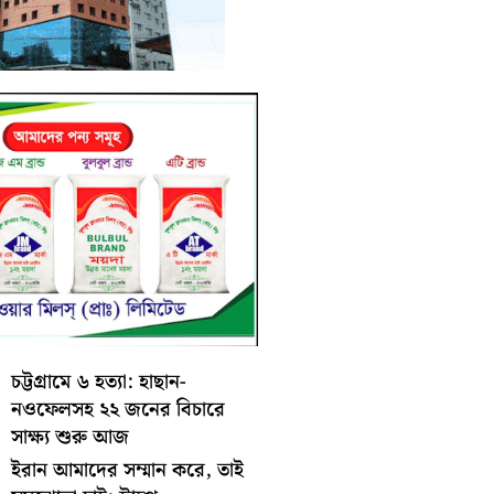
চট্টগ্রামে ৬ হত্যা: হাছান-
নওফেলসহ ২২ জনের বিচারে
সাক্ষ্য শুরু আজ
ইরান আমাদের সম্মান করে, তাই