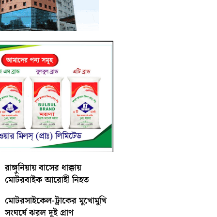
রাঙ্গুনিয়ায় বাসের ধাক্কায়
মোটরবাইক আরোহী নিহত
মোটরসাইকেল-ট্রাকের মুখোমুখি
সংঘর্ষে ঝরল দুই প্রাণ