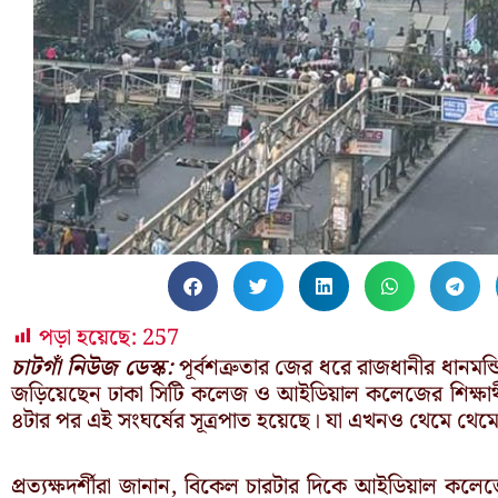
পড়া হয়েছে:
257
চাটগাঁ নিউজ ডেস্ক:
পূর্বশত্রুতার জের ধরে রাজধানীর ধানমন্
জড়িয়েছেন ঢাকা সিটি কলেজ ও আইডিয়াল কলেজের শিক্ষার্থ
৪টার পর এই সংঘর্ষের সূত্রপাত হয়েছে। যা এখনও থেমে থেম
প্রত্যক্ষদর্শীরা জানান, বিকেল চারটার দিকে আইডিয়াল কলেজে