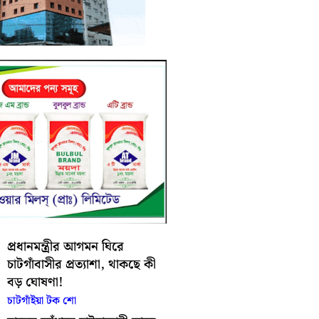
প্রধানমন্ত্রীর আগমন ঘিরে
চাটগাঁবাসীর প্রত্যাশা, থাকছে কী
বড় ঘোষণা!
চাটগাঁইয়া টক শো