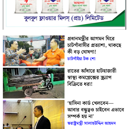
প্রধানমন্ত্রীর আগমন ঘিরে
চাটগাঁবাসীর প্রত্যাশা, থাকছে
কী বড় ঘোষণা!
চাটগাঁইয়া টক শো
রাতের আঁধারে হাটহাজারী
স্বাস্থ্য কমপ্লেক্সের স্ক্র্যাপ
বিক্রিতে ধরা!
‘হাসিনা কার্ড খেলবেন—
আবার বন্ধুত্বও চাইবেন এভাবে
সম্পর্ক হয় না’
স্বরাষ্ট্রমন্ত্রী সালাহউদ্দিন আহমদ