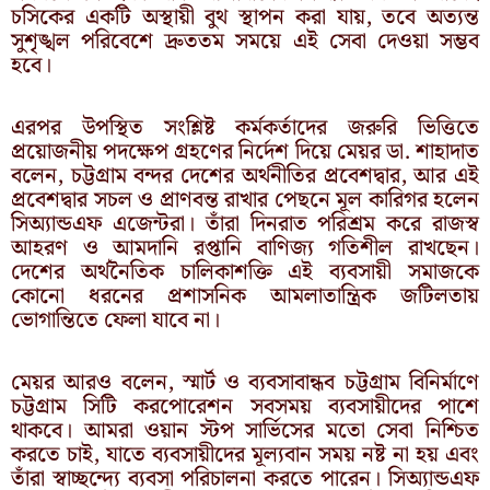
চসিকের একটি অস্থায়ী বুথ স্থাপন করা যায়, তবে অত্যন্ত
সুশৃঙ্খল পরিবেশে দ্রুততম সময়ে এই সেবা দেওয়া সম্ভব
হবে।
এরপর উপস্থিত সংশ্লিষ্ট কর্মকর্তাদের জরুরি ভিত্তিতে
প্রয়োজনীয় পদক্ষেপ গ্রহণের নির্দেশ দিয়ে মেয়র ডা. শাহাদাত
বলেন, চট্টগ্রাম বন্দর দেশের অর্থনীতির প্রবেশদ্বার, আর এই
প্রবেশদ্বার সচল ও প্রাণবন্ত রাখার পেছনে মূল কারিগর হলেন
সিঅ্যান্ডএফ এজেন্টরা। তাঁরা দিনরাত পরিশ্রম করে রাজস্ব
আহরণ ও আমদানি রপ্তানি বাণিজ্য গতিশীল রাখছেন।
দেশের অর্থনৈতিক চালিকাশক্তি এই ব্যবসায়ী সমাজকে
কোনো ধরনের প্রশাসনিক আমলাতান্ত্রিক জটিলতায়
ভোগান্তিতে ফেলা যাবে না।
মেয়র আরও বলেন, স্মার্ট ও ব্যবসাবান্ধব চট্টগ্রাম বিনির্মাণে
চট্টগ্রাম সিটি করপোরেশন সবসময় ব্যবসায়ীদের পাশে
থাকবে। আমরা ওয়ান স্টপ সার্ভিসের মতো সেবা নিশ্চিত
করতে চাই, যাতে ব্যবসায়ীদের মূল্যবান সময় নষ্ট না হয় এবং
তাঁরা স্বাচ্ছন্দ্যে ব্যবসা পরিচালনা করতে পারেন। সিঅ্যান্ডএফ