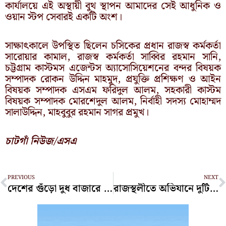
কার্যালয়ে এই অস্থায়ী বুথ স্থাপন আমাদের সেই আধুনিক ও
ওয়ান স্টপ সেবারই একটি অংশ।
সাক্ষাৎকালে উপস্থিত ছিলেন চসিকের প্রধান রাজস্ব কর্মকর্তা
সারোয়ার কামাল, রাজস্ব কর্মকর্তা সাব্বির রহমান সানি,
চট্টগ্রাম কাস্টমস এজেন্টস অ্যাসোসিয়েশনের বন্দর বিষয়ক
সম্পাদক রোকন উদ্দিন মাহমুদ, প্রযুক্তি প্রশিক্ষণ ও আইন
বিষয়ক সম্পাদক এসএম ফরিদুল আলম, সহকারী কাস্টম
বিষয়ক সম্পাদক মোরশেদুল আলম, নির্বাহী সদস্য মোহাম্মদ
সালাউদ্দিন, মাহবুবুর রহমান সাগর প্রমুখ।
চাটগাঁ নিউজ/এসএ
Prev
N
PREVIOUS
NEXT
দেশের গুঁড়ো দুধ বাজারে শীর্ষে আবুল খায়ের গ্রুপ
রাজস্থলীতে অভিযানে দুটি ড্রেজার মেশিন ও পাইপ জব্দ