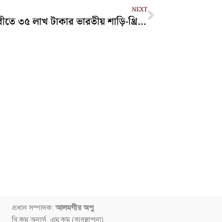
Next
NEXT
হাটহাজারীতে ৩৫ লাখ টাকার ভারতীয় শাড়ি-থ্রিপিস জব্দ
প্রধান সম্পাদক:
আলমগীর অপু
বি.কম অনার্স, এম.কম (ব্যবস্থাপনা)