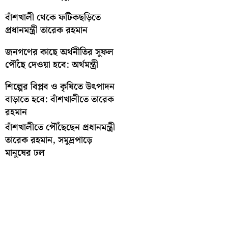
বাঁশখালী থেকে ফটিকছড়িতে
প্রধানমন্ত্রী তারেক রহমান
জনগণের কাছে অর্থনীতির সুফল
পৌঁছে দেওয়া হবে: অর্থমন্ত্রী
শিল্পের বিপ্লব ও কৃষিতে উৎপাদন
বাড়াতে হবে: বাঁশখালীতে তারেক
রহমান
বাঁশখালীতে পৌঁছেছেন প্রধানমন্ত্রী
তারেক রহমান, সমুদ্রপাড়ে
মানুষের ঢল