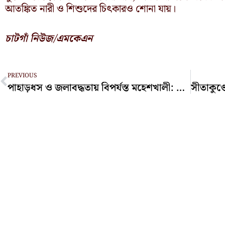
আতঙ্কিত নারী ও শিশুদের চিৎকারও শোনা যায়।
চাটগাঁ নিউজ/এমকেএন
Prev
PREVIOUS
পাহাড়ধস ও জলাবদ্ধতায় বিপর্যস্ত মহেশখালী: নিহত ১, আহত ৭