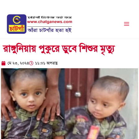
Skip
to
content
রাঙ্গুনিয়ায় পুকুরে ডুবে শিশুর মৃত্যু
মে ২৩, ২০২৪
১১:০১ অপরাহ্ণ