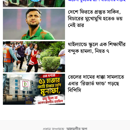
দেশে ফিরতে প্রস্তুত সাকিব,
বিচারের মুখোমুখি হতেও ভয়
নেই তার
থাইল্যান্ডে স্কুলে এক শিক্ষার্থীর
বন্দুক হামলা, নিহত ৭
তেলের দামের ধাক্কা সামলাতে
এবার ‘রিজার্ভ ফান্ড’ গড়ছে
বিপিসি
প্রধান সম্পাদক:
আলমগীর অপু