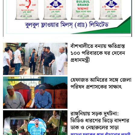
বাঁশখালীতে বন্যায় ক্ষতিগ্রস্ত
১০০ পরিবারকে ঘর দেবেন
প্রধানমন্ত্রী
হেফাজত আমিরের সঙ্গে জেলা
পরিষদ প্রশাসকের সাক্ষাৎ
রাঙ্গুনিয়ায় সড়ক দুর্ঘটনা:
ভিডিও ধারণের ভিড়ে বাদশার
ডাক ও নেছারুলের সাড়া
অচেনা যুবকের প্রাণ বাঁচানোর লড়াই