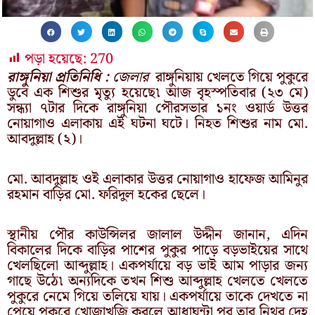
পড়া হয়েছে:
270
রাঙ্গুনিয়া প্রতিনিধি :
জেলার
রাঙ্গুনিয়ায় খেলতে গিয়ে পুকুরে
ডুবে এক শিশুর মৃত্যু হয়েছে৷ আজ বৃহস্পতিবার (২৩ মে)
সন্ধ্যা ৭টার দিকে রাঙ্গুনিয়া পৌরসভার ১নং ওয়ার্ড উত্তর
নোয়াগাও এলাকায় এই ঘটনা ঘটে। নিহত শিশুর নাম মো.
আবদুল্লাহ (২)।
মো. আবদুল্লাহ ওই এলাকার উত্তর নোয়াগাও হাফেজ আমিনুর
রহমান বাড়ির মো. ফরিদুল হকের ছেলে।
স্থানীয় পৌর কাউন্সিলর জালাল উদ্দীন জানান, এদিন
বিকালের দিকে বাড়ির পাশের পুকুর পাড়ে বড়ভাইয়ের সাথে
খেলছিলো আব্দুল্লাহ। একপর্যায়ে বড় ভাই আম পাড়ার জন্য
গাছে উঠে৷ অন্যদিকে তখন শিশু আব্দুল্লাহ খেলতে খেলতে
পুকুরে নেমে গিয়ে তলিয়ে যায়। একপর্যায়ে তাকে দেখতে না
পেয়ে পুকুরে খোজাখুজি করলে আধাঘন্টা পর তার নিথর দেহ