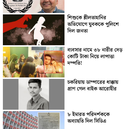
শিশুকে শ্লীলতাহানির
অভিযোগে যুবককে পুলিশে
দিল জনতা
ব্যবসার নামে ৩৮ নারীর দেড়
কোটি টাকা নিয়ে লাপাত্তা
দম্পতি!
চকরিয়ায় ডাম্পারের ধাক্কায়
প্রাণ গেল বাইক আরোহীর
৮ ইমারত পরিদর্শককে
অব্যাহতি দিল সিডিএ