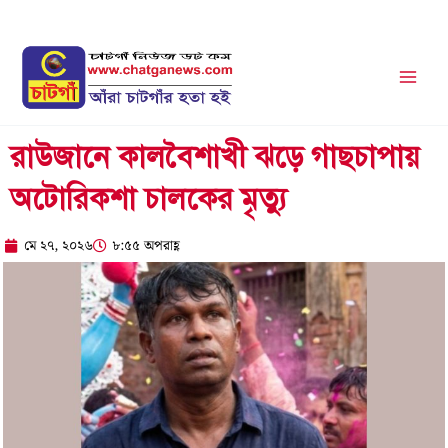
Skip
to
content
রাউজানে কালবৈশাখী ঝড়ে গাছচাপায়
অটোরিকশা চালকের মৃত্যু
মে ২৭, ২০২৬
৮:৫৫ অপরাহ্ণ