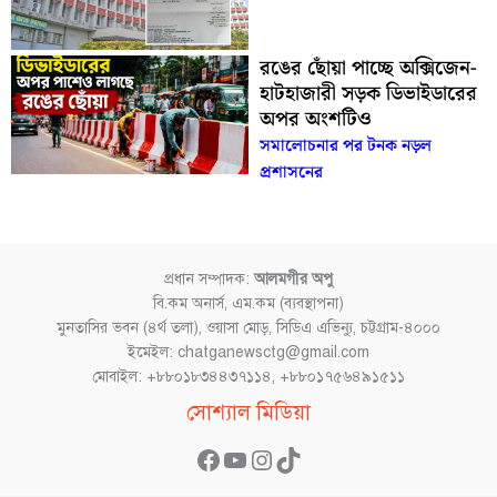
রঙের ছোঁয়া পাচ্ছে অক্সিজেন-
হাটহাজারী সড়ক ডিভাইডারের
অপর অংশটিও
সমালোচনার পর টনক নড়ল
প্রশাসনের
প্রধান সম্পাদক:
আলমগীর অপু
বি.কম অনার্স, এম.কম (ব্যবস্থাপনা)
মুনতাসির ভবন (৪র্থ তলা), ওয়াসা মোড়, সিডিএ এভিন্যু, চট্টগ্রাম-৪০০০
ইমেইল: chatganewsctg@gmail.com
মোবাইল: +৮৮০১৮৩৪৪৩৭১১৪, +৮৮০১৭৫৬৪৯১৫১১
Facebook
YouTube
Instagram
TikTok
সোশ্যাল মিডিয়া