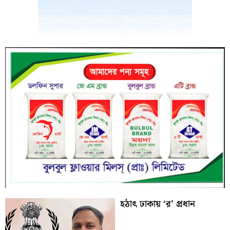
হঠাৎ ঢাকায় ‘র’ প্রধান