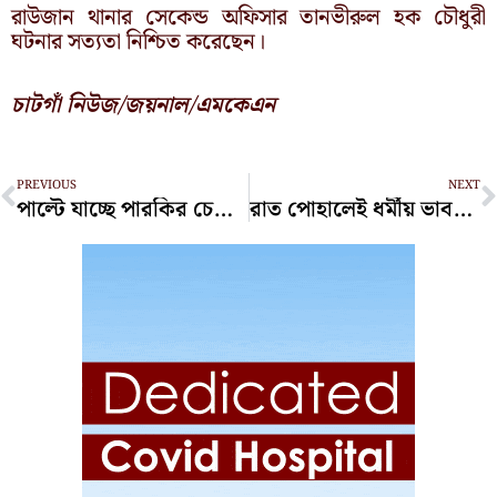
রাউজান থানার সেকেন্ড অফিসার তানভীরুল হক চৌধুরী
ঘটনার সত্যতা নিশ্চিত করেছেন।
চাটগাঁ নিউজ/জয়নাল/এমকেএন
Prev
N
PREVIOUS
NEXT
পাল্টে যাচ্ছে পারকির চেহারা, জুনে চালু হচ্ছে ‘পারকি পর্যটন কমপ্লেক্স’
রাত পোহালেই ধর্মীয় ভাবগাম্ভীর্যে পালিত হবে পবিত্র ঈদুল আযহা