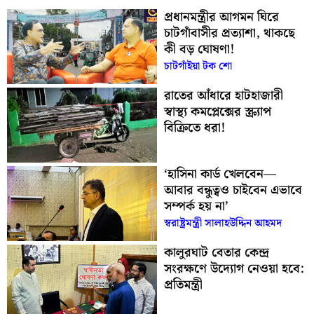
প্রধানমন্ত্রীর আগমন ঘিরে
চাটগাঁবাসীর প্রত্যাশা, থাকছে
কী বড় ঘোষণা!
চাটগাঁইয়া টক শো
রাতের আঁধারে হাটহাজারী
স্বাস্থ্য কমপ্লেক্সের স্ক্র্যাপ
বিক্রিতে ধরা!
‘হাসিনা কার্ড খেলবেন—
আবার বন্ধুত্বও চাইবেন এভাবে
সম্পর্ক হয় না’
স্বরাষ্ট্রমন্ত্রী সালাহউদ্দিন আহমদ
কালুরঘাট বেতার কেন্দ্র
সংরক্ষণে উদ্যোগ নেওয়া হবে:
প্রতিমন্ত্রী