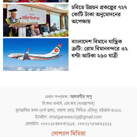
চবিতে উন্নয়ন প্রকল্পের ৭২৭
কোটি টাকা অনুমোদনের
অপেক্ষায়
বাংলাদেশ বিমানে যান্ত্রিক
ত্রুটি: রোম বিমানবন্দরে ৩২
ঘণ্টা আটকা ২৬০ যাত্রী
প্রধান সম্পাদক:
আলমগীর অপু
বি.কম অনার্স, এম.কম (ব্যবস্থাপনা)
মুনতাসির ভবন (৪র্থ তলা), ওয়াসা মোড়, সিডিএ এভিন্যু, চট্টগ্রাম-৪০০০
ইমেইল: chatganewsctg@gmail.com
মোবাইল: +৮৮০১৮৩৪৪৩৭১১৪, +৮৮০১৭৫৬৪৯১৫১১
Facebook
YouTube
Instagram
TikTok
সোশ্যাল মিডিয়া