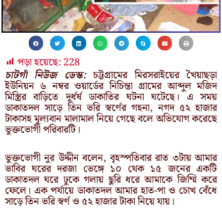
পড়া হয়েছে:
228
চাটগাঁ নিউজ ডেস্ক:
চট্টগ্রামের মিরসরাইয়ের খৈয়াছড়া
ইউনিয়ন ৬ নম্বর ওয়ার্ডের নিচিন্তা গ্রামের আব্দুল মজিদ
মিস্ত্রির বাড়িতে দুর্ধর্ষ ডাকাতির ঘটনা ঘটেছে। এ সময়
ডাকাতদল সাড়ে তিন ভরি স্বর্ণের গহনা, নগদ ৫২ হাজার
টাকাসহ মূল্যবান মালামাল নিয়ে গেছে বলে অভিযোগ করেছে
ভুক্তভোগী পরিবারটি।
ভুক্তভোগী নুর উদ্দীন বলেন, বৃহস্পতিবার রাত ৩টায় আমার
ভাবির ঘরের দরজা ভেঙ্গে ১০ থেক ১৫ জনের একটি
ডাকাতদল ঘরে ঢুকে গলায় ছুরি ধরে আমাকে জিম্মি করে
ফেলে। এক পর্যায়ে ডাকাতদল আমার হাত-পা ও চোখ বেঁধে
সাড়ে তিন ভরি স্বর্ণ ও ৫২ হাজার টাকা নিয়ে যায়।