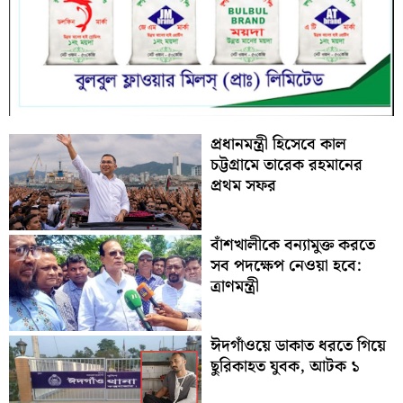
প্রধানমন্ত্রী হিসেবে কাল
চট্টগ্রামে তারেক রহমানের
প্রথম সফর
বাঁশখালীকে বন্যামুক্ত করতে
সব পদক্ষেপ নেওয়া হবে:
ত্রাণমন্ত্রী
ঈদগাঁওয়ে ডাকাত ধরতে গিয়ে
ছুরিকাহত যুবক, আটক ১