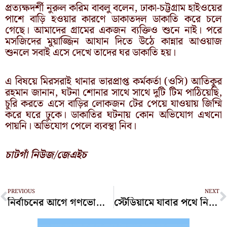
প্রত্যক্ষদর্শী নুরুল করিম বাবলু বলেন, ঢাকা-চট্টগ্রাম হাইওয়ের
পাশে বাড়ি হওয়ার কারণে ডাকাতদল ডাকাতি করে চলে
গেছে। আমাদের গ্রামের একজন ব্যক্তিও শুনে নাই। পরে
মসজিদের মুয়াজ্জিন আযান দিতে উঠে কান্নার আওয়াজ
শুনলে সবাই এসে দেখে তাদের ঘর ডাকাতি হয়।
এ বিষয়ে মিরসরাই থানার ভারপ্রাপ্ত কর্মকর্তা (ওসি) আতিকুর
রহমান জানান, ঘটনা শোনার সাথে সাথে দুটি টিম পাঠিয়েছি,
চুরি করতে এসে বাড়ির লোকজন টের পেয়ে যাওয়ায় জিম্মি
করে ঘরে ঢুকে। ডাকাতির ঘটনায় কোন অভিযোগ এখনো
পায়নি। অভিযোগ পেলে ব্যবস্থা নিব।
চাটগাঁ নিউজ/জেএইচ
Prev
N
PREVIOUS
NEXT
নির্বাচনের আগে গণভোটের সুযোগ এখন আর নেই: মির্জা ফখরুল
স্টেডিয়ামে যাবার পথে নিয়ন্ত্রণ হারালো পুলিশবাহী বাস, আহত ২৭