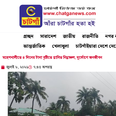
Skip
to
content
প্রচ্ছদ
সারাদেশ
জাতীয়
রাজনীতি
নগর ব
আন্তর্জাতিক
খেলাধুলা
চাটগাঁইয়ারা দেশে দে
মহেশখালীতে ৪ দিনের টানা বৃষ্টিতে প্লাবিত নিম্নাঞ্চল, দুর্ভোগে জনজীবন
জুলাই ৮, ২০২৬
৭:৪৫ অপরাহ্ণ