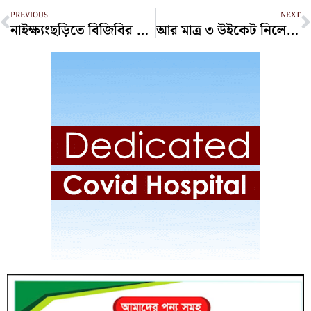
Prev
N
PREVIOUS
NEXT
নাইক্ষ্যংছড়িতে বিজিবির অভিযানে কোটি টাকার ইয়াবা জব্দ
আর মাত্র ৩ উইকেট নিলেই পাকিস্তানকে হোয়াইটওয়াশ করবে বাংলাদেশ