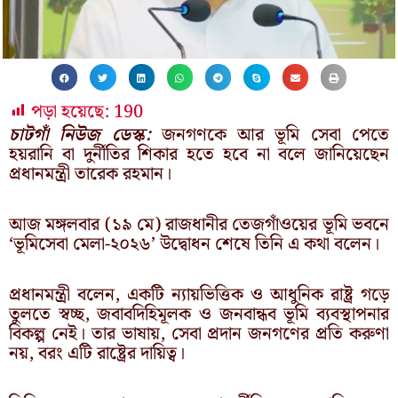
পড়া হয়েছে:
190
চাটগাঁ নিউজ ডেস্ক:
জনগণকে আর ভূমি সেবা পেতে
হয়রানি বা দুর্নীতির শিকার হতে হবে না বলে জানিয়েছেন
প্রধানমন্ত্রী তারেক রহমান।
আজ মঙ্গলবার (১৯ মে) রাজধানীর তেজগাঁওয়ের ভূমি ভবনে
‘ভূমিসেবা মেলা-২০২৬’ উদ্বোধন শেষে তিনি এ কথা বলেন।
প্রধানমন্ত্রী বলেন, একটি ন্যায়ভিত্তিক ও আধুনিক রাষ্ট্র গড়ে
তুলতে স্বচ্ছ, জবাবদিহিমূলক ও জনবান্ধব ভূমি ব্যবস্থাপনার
বিকল্প নেই। তার ভাষায়, সেবা প্রদান জনগণের প্রতি করুণা
নয়, বরং এটি রাষ্ট্রের দায়িত্ব।