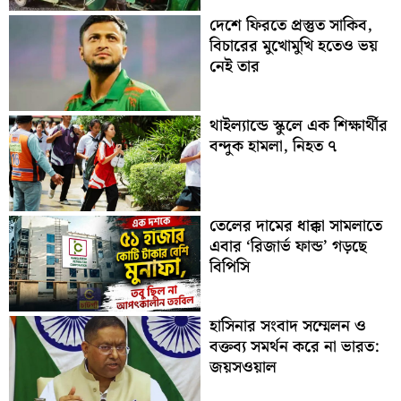
দেশে ফিরতে প্রস্তুত সাকিব,
বিচারের মুখোমুখি হতেও ভয়
নেই তার
থাইল্যান্ডে স্কুলে এক শিক্ষার্থীর
বন্দুক হামলা, নিহত ৭
তেলের দামের ধাক্কা সামলাতে
এবার ‘রিজার্ভ ফান্ড’ গড়ছে
বিপিসি
হাসিনার সংবাদ সম্মেলন ও
বক্তব্য সমর্থন করে না ভারত:
জয়সওয়াল