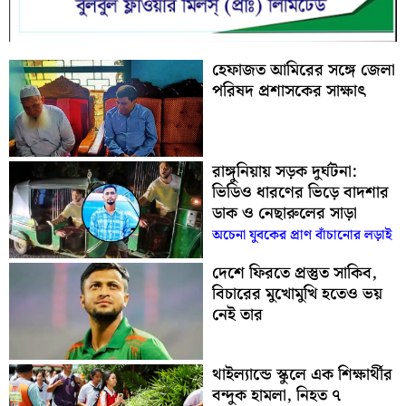
হেফাজত আমিরের সঙ্গে জেলা
পরিষদ প্রশাসকের সাক্ষাৎ
রাঙ্গুনিয়ায় সড়ক দুর্ঘটনা:
ভিডিও ধারণের ভিড়ে বাদশার
ডাক ও নেছারুলের সাড়া
অচেনা যুবকের প্রাণ বাঁচানোর লড়াই
দেশে ফিরতে প্রস্তুত সাকিব,
বিচারের মুখোমুখি হতেও ভয়
নেই তার
থাইল্যান্ডে স্কুলে এক শিক্ষার্থীর
বন্দুক হামলা, নিহত ৭