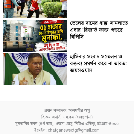
তেলের দামের ধাক্কা সামলাতে
এবার ‘রিজার্ভ ফান্ড’ গড়ছে
বিপিসি
হাসিনার সংবাদ সম্মেলন ও
বক্তব্য সমর্থন করে না ভারত:
জয়সওয়াল
প্রধান সম্পাদক:
আলমগীর অপু
বি.কম অনার্স, এম.কম (ব্যবস্থাপনা)
মুনতাসির ভবন (৪র্থ তলা), ওয়াসা মোড়, সিডিএ এভিন্যু, চট্টগ্রাম-৪০০০
ইমেইল: chatganewsctg@gmail.com