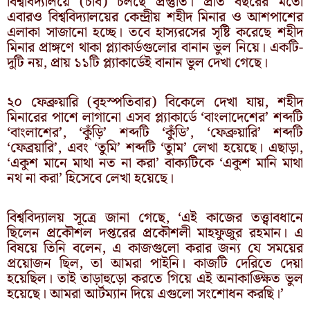
বিশ্ববিদ্যালয়ে (চবি) চলছে প্রস্তুতি। প্রতি বছরের মতো
এবারও বিশ্ববিদ্যালয়ের কেন্দ্রীয় শহীদ মিনার ও আশপাশের
এলাকা সাজানো হচ্ছে। তবে হাস্যরসের সৃষ্টি করেছে শহীদ
মিনার প্রাঙ্গণে থাকা প্ল্যাকার্ডগুলোর বানান ভুল নিয়ে। একটি-
দুটি নয়, প্রায় ১১টি প্ল্যাকার্ডেই বানান ভুল দেখা গেছে।
২০ ফেব্রুয়ারি (বৃহস্পতিবার) বিকেলে দেখা যায়, শহীদ
মিনারের পাশে লাগানো এসব প্ল্যাকার্ডে ‘বাংলাদেশের’ শব্দটি
‘বাংলাশের’, ‘কুঁড়ি’ শব্দটি ‘কুঁডি’, ‘ফেব্রুয়ারি’ শব্দটি
‘ফেব্রয়ারি’, এবং ‘তুমি’ শব্দটি ‘তুাম’ লেখা হয়েছে। এছাড়া,
‘একুশ মানে মাথা নত না করা’ বাক্যটিকে ‘একুশ মানি মাথা
নথ না করা’ হিসেবে লেখা হয়েছে।
বিশ্ববিদ্যালয় সূত্রে জানা গেছে, ‌‘এই কাজের তত্ত্বাবধানে
ছিলেন প্রকৌশল দপ্তরের প্রকৌশলী মাহফুজুর রহমান। এ
বিষয়ে তিনি বলেন, ‌‌‌এ কাজগুলো করার জন্য যে সময়ের
প্রয়োজন ছিল, তা আমরা পাইনি। কাজটি দেরিতে দেয়া
হয়েছিল। তাই তাড়াহুড়ো করতে গিয়ে এই অনাকাঙ্ক্ষিত ভুল
হয়েছে। আমরা আর্টম্যান দিয়ে এগুলো সংশোধন করছি।’