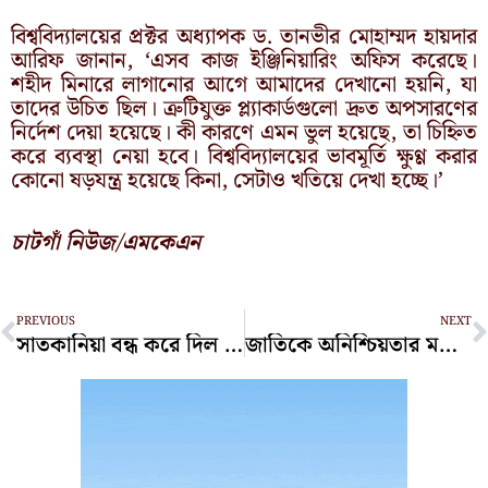
বিশ্ববিদ্যালয়ের প্রক্টর অধ্যাপক ড. তানভীর মোহাম্মদ হায়দার
আরিফ জানান, ‘এসব কাজ ইঞ্জিনিয়ারিং অফিস করেছে।
শহীদ মিনারে লাগানোর আগে আমাদের দেখানো হয়নি, যা
তাদের উচিত ছিল। ত্রুটিযুক্ত প্ল্যাকার্ডগুলো দ্রুত অপসারণের
নির্দেশ দেয়া হয়েছে। কী কারণে এমন ভুল হয়েছে, তা চিহ্নিত
করে ব্যবস্থা নেয়া হবে। বিশ্ববিদ্যালয়ের ভাবমূর্তি ক্ষুণ্ণ করার
কোনো ষড়যন্ত্র হয়েছে কিনা, সেটাও খতিয়ে দেখা হচ্ছে।’
চাটগাঁ নিউজ/এমকেএন
Prev
N
PREVIOUS
NEXT
সাতকানিয়া বন্ধ করে দিল তিন অবৈধ ইটভাটা
জাতিকে অনিশ্চিয়তার মধ্যে না রেখে দ্রুত নির্বাচন দিন: ফখরুল