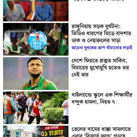
রাঙ্গুনিয়ায় সড়ক দুর্ঘটনা:
ভিডিও ধারণের ভিড়ে বাদশার
ডাক ও নেছারুলের সাড়া
অচেনা যুবকের প্রাণ বাঁচানোর লড়াই
দেশে ফিরতে প্রস্তুত সাকিব,
বিচারের মুখোমুখি হতেও ভয়
নেই তার
থাইল্যান্ডে স্কুলে এক শিক্ষার্থীর
বন্দুক হামলা, নিহত ৭
তেলের দামের ধাক্কা সামলাতে
এবার ‘রিজার্ভ ফান্ড’ গড়ছে