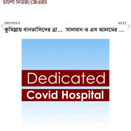
চাটগাঁ নিউজ/জেএইচ
Prev
N
PREVIOUS
NEXT
কুমিল্লায় বানভাসিদের ত্রাণ দিল রোহিঙ্গা অ্যাসোসিয়েশন ফিনিক্স
সালমান ও এস আলমের অনিয়ম অনুসন্ধানে কমিটি