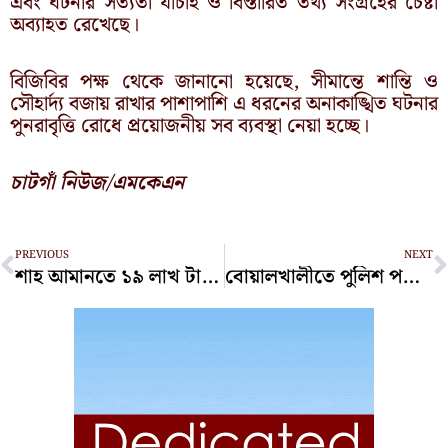
এবং ঘটনার সত্যতা যাচাই ও বিস্তারিত তথ্য সংগ্রহের চেষ্টা
অব্যাহত রেখেছে।
বিজিবির পক্ষ থেকে জানানো হয়েছে, সীমান্তে শান্তি ও
সৌহার্দ্য বজায় রাখার পাশাপাশি এ ধরনের অনাকাঙ্খিত ঘটনার
পুনরাবৃত্তি রোধে প্রয়োজনীয় সব ব্যবস্থা নেয়া হচ্ছে।
চাটগাঁ নিউজ/এমকেএন
Prev
N
PREVIOUS
NEXT
শাহ আমানতে ১৯ লাখ টাকার সিগারেট জব্দ
বোয়ালখালীতে পুলিশ পরিচয়ে ঘরে ডাকাতি, স্বর্ণ ও নগদ টাকা লুট