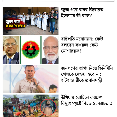
জুতা পরে কবর জিয়ারত:
ইসলামে কী বলে?
রাষ্ট্রপতি মনোনয়ন: কেউ
বলছেন ফখরুল কেউ
মোশাররফ!
জনগণের ভাগ্য নিয়ে ছিনিমিনি
খেলতে দেওয়া হবে না:
হাটহাজারীতে প্রধানমন্ত্রী
উখিয়ায় রোহিঙ্গা ক্যাম্পে
বিদ্যুৎস্পৃষ্টে নিহত ১, আহত ৩