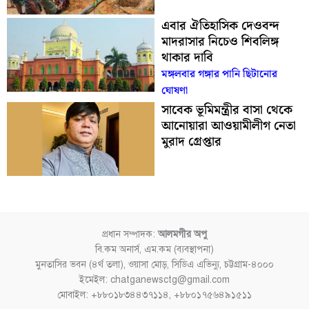
এবার ঐতিহাসিক দেওবন্দ
মাদরাসার নিচেও শিবলিঙ্গ
থাকার দাবি
মঙ্গলবার গঙ্গার পানি ছিটানোর
ঘোষণা
সাবেক ভূমিমন্ত্রীর বাসা থেকে
আনোয়ারা আওয়ামীলীগ নেতা
মুরাদ গ্রেপ্তার
প্রধান সম্পাদক:
আলমগীর অপু
বি.কম অনার্স, এম.কম (ব্যবস্থাপনা)
মুনতাসির ভবন (৪র্থ তলা), ওয়াসা মোড়, সিডিএ এভিন্যু, চট্টগ্রাম-৪০০০
ইমেইল: chatganewsctg@gmail.com
মোবাইল: +৮৮০১৮৩৪৪৩৭১১৪, +৮৮০১৭৫৬৪৯১৫১১