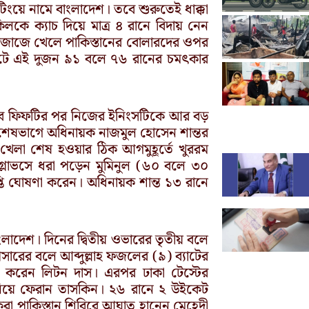
াটিংয়ে নামে বাংলাদেশ। তবে শুরুতেই ধাক্কা
কে ক্যাচ দিয়ে মাত্র ৪ রানে বিদায় নেন
েজাজে খেলে পাকিস্তানের বোলারদের ওপর
কেটে এই দুজন ৯১ বলে ৭৬ রানের চমৎকার
। তবে ফিফটির পর নিজের ইনিংসটিকে আর বড়
শেষভাগে অধিনায়ক নাজমুল হোসেন শান্তর
ের খেলা শেষ হওয়ার ঠিক আগমুহূর্তে খুররম
গ্লাভসে ধরা পড়েন মুমিনুল (৬০ বলে ৩০
তি ঘোষণা করেন। অধিনায়ক শান্ত ১৩ রানে
াদেশ। দিনের দ্বিতীয় ওভারের তৃতীয় বলে
ারের বলে আব্দুল্লাহ ফজলের (৯) ব্যাটের
্দি করেন লিটন দাস। এরপর ঢাকা টেস্টের
নিয়ে ফেরান তাসকিন। ২৬ রানে ২ উইকেট
করা পাকিস্তান শিবিরে আঘাত হানেন মেহেদী