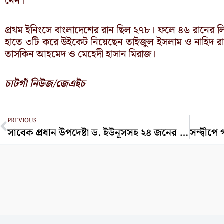
নেন।
প্রথম ইনিংসে বাংলাদেশের রান ছিল ২৭৮। ফলে ৪৬ রানের লি
হাতে ৩টি করে উইকেট নিয়েছেন তাইজুল ইসলাম ও নাহিদ রা
তাসকিন আহমেদ ও মেহেদী হাসান মিরাজ।
চাটগাঁ নিউজ/জেএইচ
Prev
PREVIOUS
সাবেক প্রধান উপদেষ্টা ড. ইউনূসসহ ২৪ জনের দেশত্যাগে নিষেধাজ্ঞা চেয়ে রিট