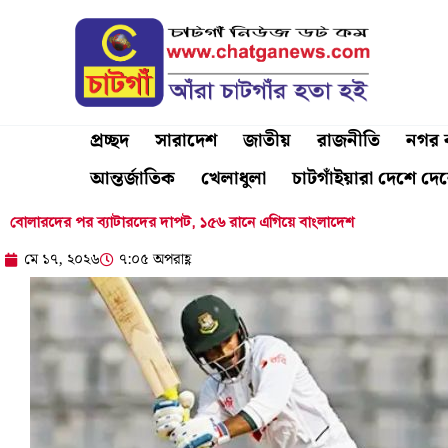
Skip
to
content
প্রচ্ছদ
সারাদেশ
জাতীয়
রাজনীতি
নগর ব
আন্তর্জাতিক
খেলাধুলা
চাটগাঁইয়ারা দেশে দে
বোলারদের পর ব্যাটারদের দাপট, ১৫৬ রানে এগিয়ে বাংলাদেশ
মে ১৭, ২০২৬
৭:০৫ অপরাহ্ণ