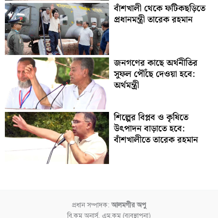
বাঁশখালী থেকে ফটিকছড়িতে
প্রধানমন্ত্রী তারেক রহমান
জনগণের কাছে অর্থনীতির
সুফল পৌঁছে দেওয়া হবে:
অর্থমন্ত্রী
শিল্পের বিপ্লব ও কৃষিতে
উৎপাদন বাড়াতে হবে:
বাঁশখালীতে তারেক রহমান
প্রধান সম্পাদক:
আলমগীর অপু
বি.কম অনার্স, এম.কম (ব্যবস্থাপনা)