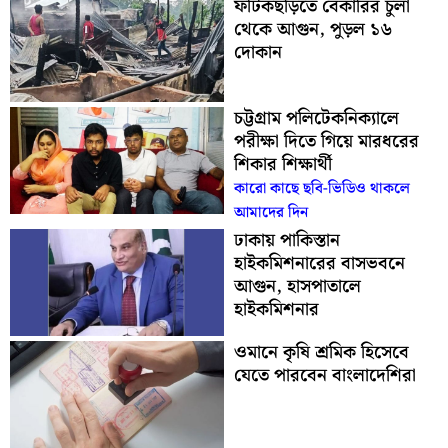
ফটিকছড়িতে বেকারির চুলা
থেকে আগুন, পুড়ল ১৬
দোকান
চট্টগ্রাম পলিটেকনিক্যালে
পরীক্ষা দিতে গিয়ে মারধরের
শিকার শিক্ষার্থী
কারো কাছে ছবি-ভিডিও থাকলে
আমাদের দিন
ঢাকায় পাকিস্তান
হাইকমিশনারের বাসভবনে
আগুন, হাসপাতালে
হাইকমিশনার
ওমানে কৃষি শ্রমিক হিসেবে
যেতে পারবেন বাংলাদেশিরা