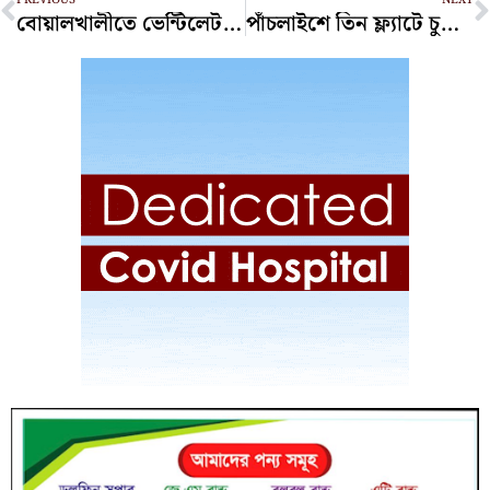
বোয়ালখালীতে ভেন্টিলেটর ভেঙে চুরি, স্বর্ণালংকার-নগদ লুট
পাঁচলাইশে তিন ফ্ল্যাটে চুরি, চক্রের ২ সদস্য গ্রেপ্তার