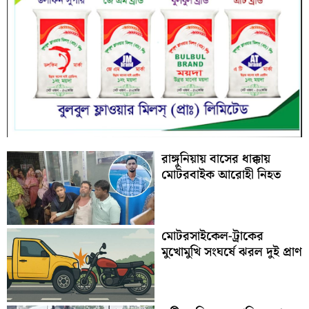
রাঙ্গুনিয়ায় বাসের ধাক্কায়
মোটরবাইক আরোহী নিহত
মোটরসাইকেল-ট্রাকের
মুখোমুখি সংঘর্ষে ঝরল দুই প্রাণ