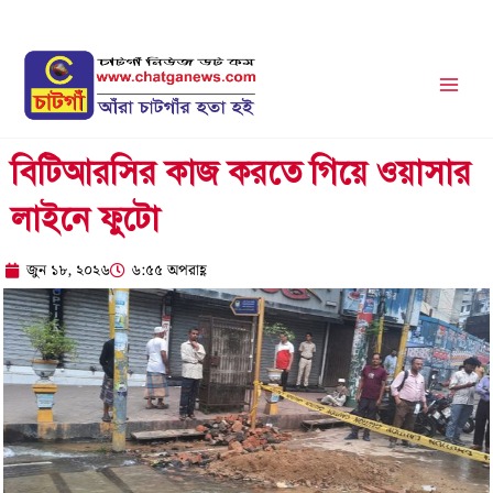
Skip
to
content
বিটিআরসির কাজ করতে গিয়ে ওয়াসার
লাইনে ফুটো
জুন ১৮, ২০২৬
৬:৫৫ অপরাহ্ণ