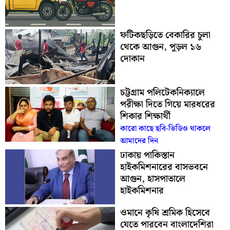
ফটিকছড়িতে বেকারির চুলা
থেকে আগুন, পুড়ল ১৬
দোকান
চট্টগ্রাম পলিটেকনিক্যালে
পরীক্ষা দিতে গিয়ে মারধরের
শিকার শিক্ষার্থী
কারো কাছে ছবি-ভিডিও থাকলে
আমাদের দিন
ঢাকায় পাকিস্তান
হাইকমিশনারের বাসভবনে
আগুন, হাসপাতালে
হাইকমিশনার
ওমানে কৃষি শ্রমিক হিসেবে
যেতে পারবেন বাংলাদেশিরা