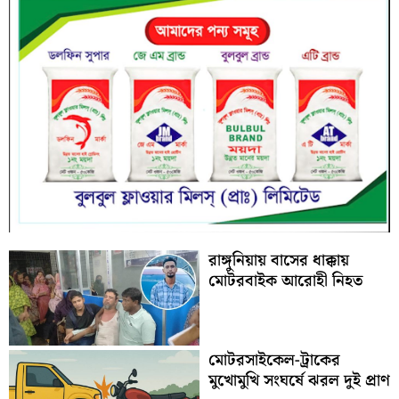
রাঙ্গুনিয়ায় বাসের ধাক্কায়
মোটরবাইক আরোহী নিহত
মোটরসাইকেল-ট্রাকের
মুখোমুখি সংঘর্ষে ঝরল দুই প্রাণ