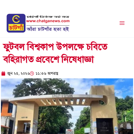
Skip
to
content
ফুটবল বিশ্বকাপ উপলক্ষে চবিতে
বহিরাগত প্রবেশে নিষেধাজ্ঞা
জুন ২৫, ২০২৬
১১:৩৬ অপরাহ্ণ