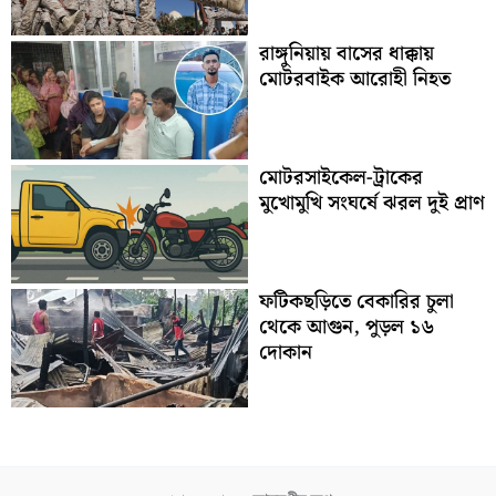
রাঙ্গুনিয়ায় বাসের ধাক্কায়
মোটরবাইক আরোহী নিহত
মোটরসাইকেল-ট্রাকের
মুখোমুখি সংঘর্ষে ঝরল দুই প্রাণ
ফটিকছড়িতে বেকারির চুলা
থেকে আগুন, পুড়ল ১৬
দোকান