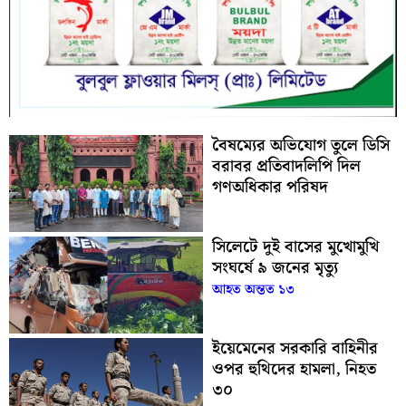
বৈষম্যের অভিযোগ তুলে ডিসি
বরাবর প্রতিবাদলিপি দিল
গণঅধিকার পরিষদ
সিলেটে দুই বাসের মুখোমুখি
সংঘর্ষে ৯ জনের মৃত্যু
আহত অন্তত ১৩
ইয়েমেনের সরকারি বাহিনীর
ওপর হুথিদের হামলা, নিহত
৩০