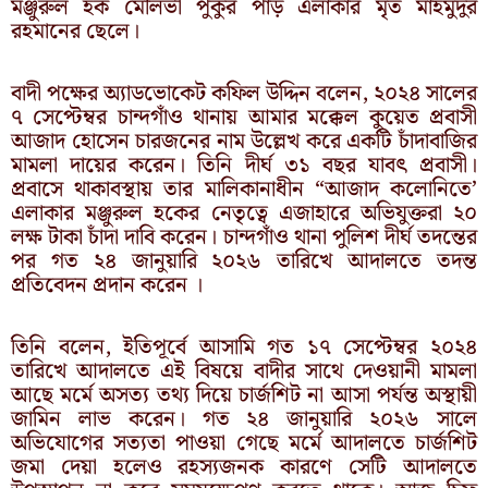
মঞ্জুরুল হক মৌলভী পুকুর পাড় এলাকার মৃত মাহমুদুর
রহমানের ছেলে।
বাদী পক্ষের অ্যাডভোকেট কফিল উদ্দিন বলেন, ২০২৪ সালের
৭ সেপ্টেম্বর চান্দগাঁও থানায় আমার মক্কেল কুয়েত প্রবাসী
আজাদ হোসেন চারজনের নাম উল্লেখ করে একটি চাঁদাবাজির
মামলা দায়ের করেন। তিনি দীর্ঘ ৩১ বছর যাবৎ প্রবাসী।
প্রবাসে থাকাবস্থায় তার মালিকানাধীন “আজাদ কলোনিতে’
এলাকার মঞ্জুরুল হকের নেতৃত্বে এজাহারে অভিযুক্তরা ২০
লক্ষ টাকা চাঁদা দাবি করেন। চান্দগাঁও থানা পুলিশ দীর্ঘ তদন্তের
পর গত ২৪ জানুয়ারি ২০২৬ তারিখে আদালতে তদন্ত
প্রতিবেদন প্রদান করেন ।
তিনি বলেন, ইতিপূর্বে আসামি গত ১৭ সেপ্টেম্বর ২০২৪
তারিখে আদালতে এই বিষয়ে বাদীর সাথে দেওয়ানী মামলা
আছে মর্মে অসত্য তথ্য দিয়ে চার্জশিট না আসা পর্যন্ত অস্থায়ী
জামিন লাভ করেন। গত ২৪ জানুয়ারি ২০২৬ সালে
অভিযোগের সত্যতা পাওয়া গেছে মর্মে আদালতে চার্জশিট
জমা দেয়া হলেও রহস্যজনক কারণে সেটি আদালতে