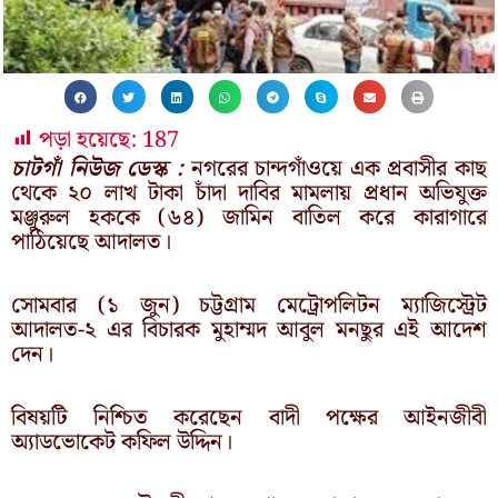
পড়া হয়েছে:
187
চাটগাঁ নিউজ ডেস্ক :
নগরের চান্দগাঁওয়ে এক প্রবাসীর কাছ
থেকে ২০ লাখ টাকা চাঁদা দাবির মামলায় প্রধান অভিযুক্ত
মঞ্জুরুল হককে (৬৪) জামিন বাতিল করে কারাগারে
পাঠিয়েছে আদালত।
সোমবার (১ জুন) চট্টগ্রাম মেট্রোপলিটন ম্যাজিস্ট্রেট
আদালত-২ এর বিচারক মুহাম্মদ আবুল মনছুর এই আদেশ
দেন।
বিষয়টি নিশ্চিত করেছেন বাদী পক্ষের আইনজীবী
অ্যাডভোকেট কফিল উদ্দিন।