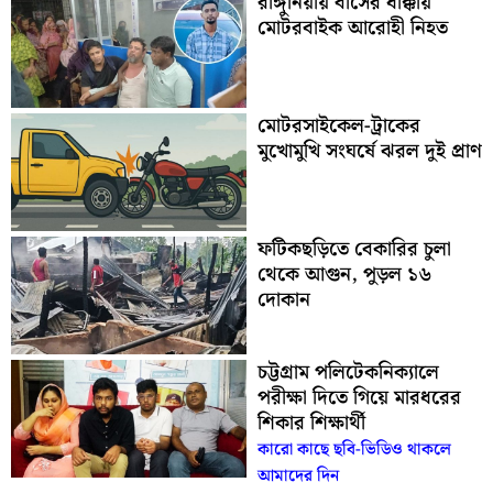
রাঙ্গুনিয়ায় বাসের ধাক্কায়
মোটরবাইক আরোহী নিহত
মোটরসাইকেল-ট্রাকের
মুখোমুখি সংঘর্ষে ঝরল দুই প্রাণ
ফটিকছড়িতে বেকারির চুলা
থেকে আগুন, পুড়ল ১৬
দোকান
চট্টগ্রাম পলিটেকনিক্যালে
পরীক্ষা দিতে গিয়ে মারধরের
শিকার শিক্ষার্থী
কারো কাছে ছবি-ভিডিও থাকলে
আমাদের দিন