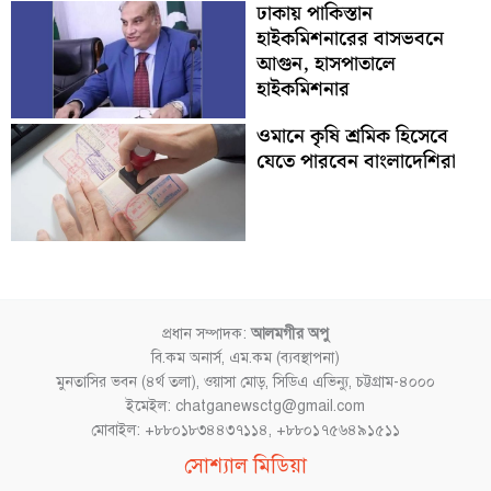
ঢাকায় পাকিস্তান
হাইকমিশনারের বাসভবনে
আগুন, হাসপাতালে
হাইকমিশনার
ওমানে কৃষি শ্রমিক হিসেবে
যেতে পারবেন বাংলাদেশিরা
প্রধান সম্পাদক:
আলমগীর অপু
বি.কম অনার্স, এম.কম (ব্যবস্থাপনা)
মুনতাসির ভবন (৪র্থ তলা), ওয়াসা মোড়, সিডিএ এভিন্যু, চট্টগ্রাম-৪০০০
ইমেইল: chatganewsctg@gmail.com
মোবাইল: +৮৮০১৮৩৪৪৩৭১১৪, +৮৮০১৭৫৬৪৯১৫১১
Facebook
YouTube
Instagram
TikTok
সোশ্যাল মিডিয়া