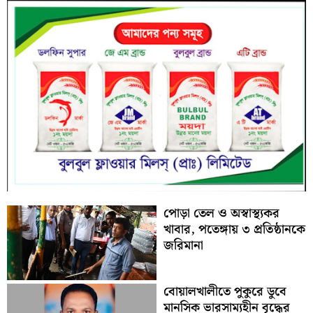
পোড়া তেল ও অস্বাস্থ্যকর
খাবার, পতেঙ্গায় ৩ প্রতিষ্ঠানকে
জরিমানা
বোয়ালখালীতে পুকুরে ডুবে
মানসিক ভারসাম্যহীন বৃদ্ধের