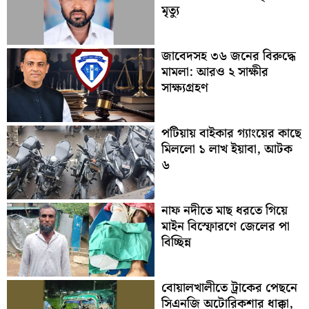
মৃত্যু
জাবেদসহ ৩৬ জনের বিরুদ্ধে
মামলা: আরও ২ সাক্ষীর
সাক্ষ্যগ্রহণ
পটিয়ায় বাইকার গ্যাংয়ের কাছে
মিললো ১ লাখ ইয়াবা, আটক
৬
নাফ নদীতে মাছ ধরতে গিয়ে
মাইন বিস্ফোরণে জেলের পা
বিচ্ছিন্ন
বোয়ালখালীতে ট্রাকের পেছনে
সিএনজি অটোরিকশার ধাক্কা,