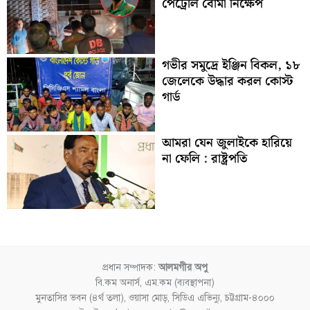
পেট্রোল বোমা নিক্ষেপ
গভীর সমুদ্রে ইঞ্জিন বিকল, ১৮
জেলেকে উদ্ধার করল কোস্ট
গার্ড
আমরা যেন জুলাইকে হারিয়ে
না ফেলি : রাষ্ট্রপতি
প্রধান সম্পাদক:
আলমগীর অপু
বি.কম অনার্স, এম.কম (ব্যবস্থাপনা)
মুনতাসির ভবন (৪র্থ তলা), ওয়াসা মোড়, সিডিএ এভিন্যু, চট্টগ্রাম-৪০০০