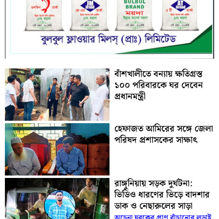
বাঁশখালীতে বন্যায় ক্ষতিগ্রস্ত
১০০ পরিবারকে ঘর দেবেন
প্রধানমন্ত্রী
হেফাজত আমিরের সঙ্গে জেলা
পরিষদ প্রশাসকের সাক্ষাৎ
রাঙ্গুনিয়ায় সড়ক দুর্ঘটনা:
ভিডিও ধারণের ভিড়ে বাদশার
ডাক ও নেছারুলের সাড়া
অচেনা যুবকের প্রাণ বাঁচানোর লড়াই