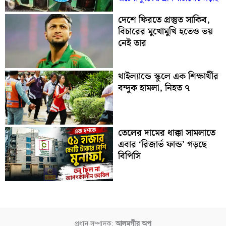
দেশে ফিরতে প্রস্তুত সাকিব,
বিচারের মুখোমুখি হতেও ভয়
নেই তার
থাইল্যান্ডে স্কুলে এক শিক্ষার্থীর
বন্দুক হামলা, নিহত ৭
তেলের দামের ধাক্কা সামলাতে
এবার ‘রিজার্ভ ফান্ড’ গড়ছে
বিপিসি
প্রধান সম্পাদক:
আলমগীর অপু