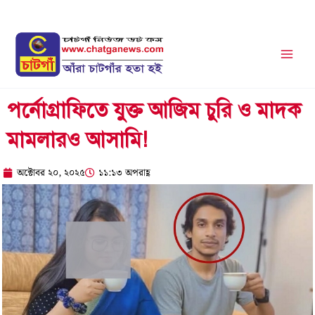
Skip
to
content
পর্নোগ্রাফিতে যুক্ত আজিম চুরি ও মাদক
মামলারও আসামি!
অক্টোবর ২০, ২০২৫
১১:১৩ অপরাহ্ণ