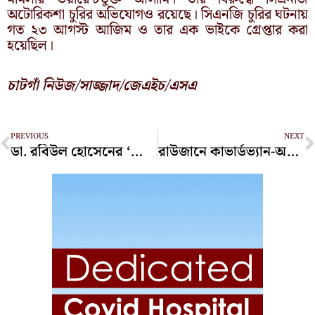
অটোরিকশা চুরির অভিযোগও রয়েছে। সিএনজি চুরির ঘটনায়
গত ২৩ আগস্ট আজিম ও তার এক ভাইকে গ্রেপ্তার করা
হয়েছিল।
চাটগাঁ নিউজ/সাজ্জাদ/জেএইচ/এসএ
Prev
N
PREVIOUS
NEXT
ডা. রবিউল হোসেনের ‘প্লেজার অ্যান্ড পেইন’ বইয়ের প্রকাশনা উৎসব
রাউজানে কাভার্ডভ্যান-অটোরিকশা সংঘর্ষে নিহত ১, আহত ৩