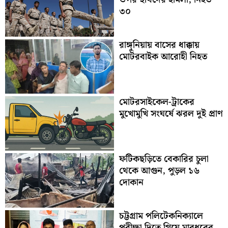
৩০
রাঙ্গুনিয়ায় বাসের ধাক্কায়
মোটরবাইক আরোহী নিহত
মোটরসাইকেল-ট্রাকের
মুখোমুখি সংঘর্ষে ঝরল দুই প্রাণ
ফটিকছড়িতে বেকারির চুলা
থেকে আগুন, পুড়ল ১৬
দোকান
চট্টগ্রাম পলিটেকনিক্যালে
পরীক্ষা দিতে গিয়ে মারধরের