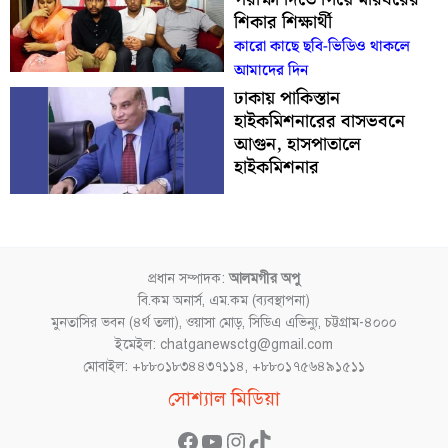
শিকার শিক্ষার্থী
কারো কাছে ছবি-ভিডিও থাকলে
আমাদের দিন
ঢাকায় পাকিস্তান
হাইকমিশনারের বাসভবনে
আগুন, হাসপাতালে
হাইকমিশনার
প্রধান সম্পাদক:
আলমগীর অপু
বি.কম অনার্স, এম.কম (ব্যবস্থাপনা)
মুনতাসির ভবন (৪র্থ তলা), ওয়াসা মোড়, সিডিএ এভিন্যু, চট্টগ্রাম-৪০০০
ইমেইল: chatganewsctg@gmail.com
মোবাইল: +৮৮০১৮৩৪৪৩৭১১৪, +৮৮০১৭৫৬৪৯১৫১১
Facebook
YouTube
Instagram
TikTok
সোশ্যাল মিডিয়া