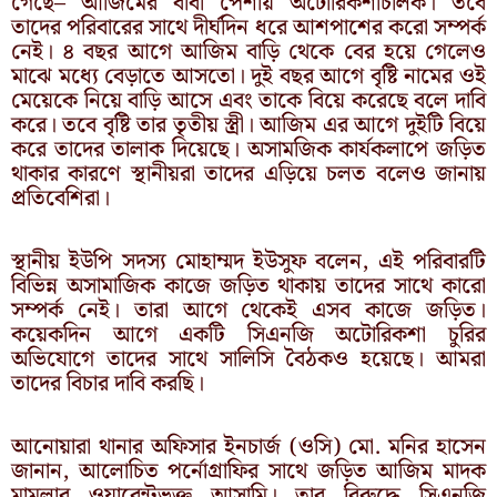
গেছে– আজিমের বাবা পেশায় অটোরিকশাচালক। তবে
তাদের পরিবারের সাথে দীর্ঘদিন ধরে আশপাশের করো সম্পর্ক
নেই। ৪ বছর আগে আজিম বাড়ি থেকে বের হয়ে গেলেও
মাঝে মধ্যে বেড়াতে আসতো। দুই বছর আগে বৃষ্টি নামের ওই
মেয়েকে নিয়ে বাড়ি আসে এবং তাকে বিয়ে করেছে বলে দাবি
করে। তবে বৃষ্টি তার তৃতীয় স্ত্রী। আজিম এর আগে দুইটি বিয়ে
করে তাদের তালাক দিয়েছে। অসামজিক কার্যকলাপে জড়িত
থাকার কারণে স্থানীয়রা তাদের এড়িয়ে চলত বলেও জানায়
প্রতিবেশিরা।
স্থানীয় ইউপি সদস্য মোহাম্মদ ইউসুফ বলেন, এই পরিবারটি
বিভিন্ন অসামাজিক কাজে জড়িত থাকায় তাদের সাথে কারো
সম্পর্ক নেই। তারা আগে থেকেই এসব কাজে জড়িত।
কয়েকদিন আগে একটি সিএনজি অটোরিকশা চুরির
অভিযোগে তাদের সাথে সালিসি বৈঠকও হয়েছে। আমরা
তাদের বিচার দাবি করছি।
আনোয়ারা থানার অফিসার ইনচার্জ (ওসি) মো. মনির হাসেন
জানান, আলোচিত পর্নোগ্রাফির সাথে জড়িত আজিম মাদক
মামলার ওয়ারেন্টভুক্ত আসামি। তার বিরুদ্ধে সিএনজি