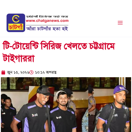
Skip
to
content
টি-টোয়েন্টি সিরিজ খেলতে চট্টগ্রামে
টাইগাররা
জুন ১৫, ২০২৬
১০:১২ অপরাহ্ণ