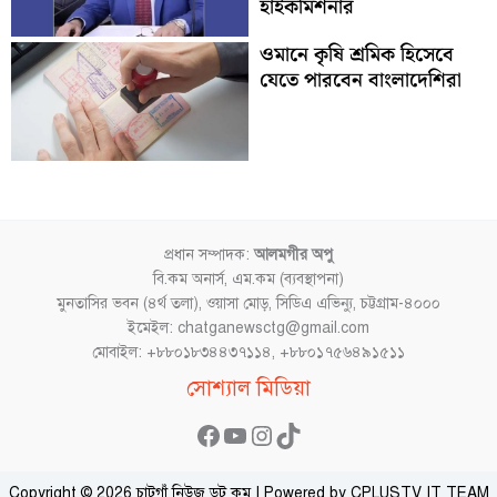
হাইকমিশনার
ওমানে কৃষি শ্রমিক হিসেবে
যেতে পারবেন বাংলাদেশিরা
প্রধান সম্পাদক:
আলমগীর অপু
বি.কম অনার্স, এম.কম (ব্যবস্থাপনা)
মুনতাসির ভবন (৪র্থ তলা), ওয়াসা মোড়, সিডিএ এভিন্যু, চট্টগ্রাম-৪০০০
ইমেইল: chatganewsctg@gmail.com
মোবাইল: +৮৮০১৮৩৪৪৩৭১১৪, +৮৮০১৭৫৬৪৯১৫১১
Facebook
YouTube
Instagram
TikTok
সোশ্যাল মিডিয়া
Copyright © 2026 চাটগাঁ নিউজ ডট কম | Powered by CPLUSTV IT TEAM