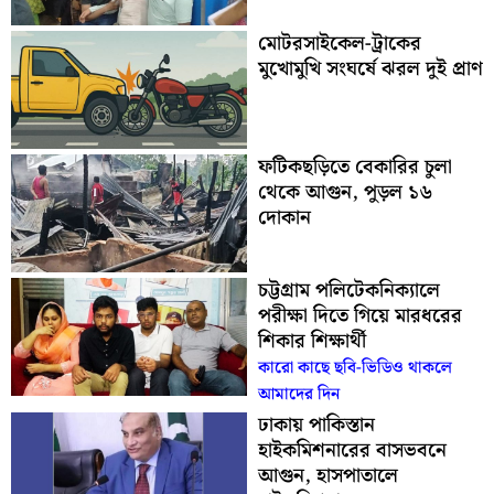
মোটরসাইকেল-ট্রাকের
মুখোমুখি সংঘর্ষে ঝরল দুই প্রাণ
ফটিকছড়িতে বেকারির চুলা
থেকে আগুন, পুড়ল ১৬
দোকান
চট্টগ্রাম পলিটেকনিক্যালে
পরীক্ষা দিতে গিয়ে মারধরের
শিকার শিক্ষার্থী
কারো কাছে ছবি-ভিডিও থাকলে
আমাদের দিন
ঢাকায় পাকিস্তান
হাইকমিশনারের বাসভবনে
আগুন, হাসপাতালে