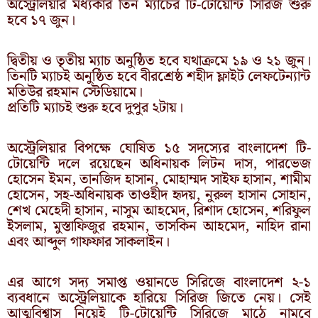
অস্ট্রেলিয়ার মধ্যকার তিন ম্যাচের টি-টোয়েন্টি সিরিজ শুরু
হবে ১৭ জুন।
দ্বিতীয় ও তৃতীয় ম্যাচ অনুষ্ঠিত হবে যথাক্রমে ১৯ ও ২১ জুন।
তিনটি ম্যাচই অনুষ্ঠিত হবে বীরশ্রেষ্ঠ শহীদ ফ্লাইট লেফটেন্যান্ট
মতিউর রহমান স্টেডিয়ামে।
প্রতিটি ম্যাচই শুরু হবে দুপুর ২টায়।
অস্ট্রেলিয়ার বিপক্ষে ঘোষিত ১৫ সদস্যের বাংলাদেশ টি-
টোয়েন্টি দলে রয়েছেন অধিনায়ক লিটন দাস, পারভেজ
হোসেন ইমন, তানজিদ হাসান, মোহাম্মদ সাইফ হাসান, শামীম
হোসেন, সহ-অধিনায়ক তাওহীদ হৃদয়, নুরুল হাসান সোহান,
শেখ মেহেদী হাসান, নাসুম আহমেদ, রিশাদ হোসেন, শরিফুল
ইসলাম, মুস্তাফিজুর রহমান, তাসকিন আহমেদ, নাহিদ রানা
এবং আব্দুল গাফফার সাকলাইন।
এর আগে সদ্য সমাপ্ত ওয়ানডে সিরিজে বাংলাদেশ ২-১
ব্যবধানে অস্ট্রেলিয়াকে হারিয়ে সিরিজ জিতে নেয়। সেই
আত্মবিশ্বাস নিয়েই টি-টোয়েন্টি সিরিজে মাঠে নামবে