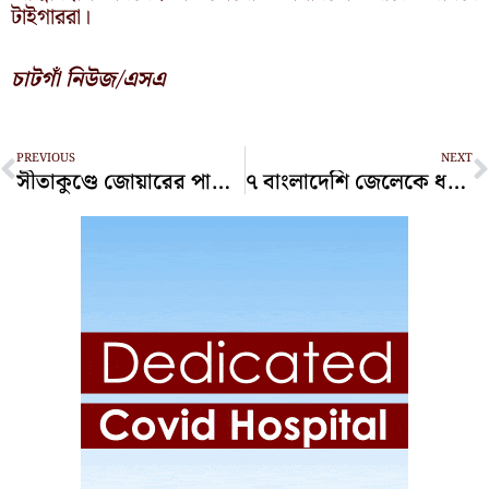
টাইগাররা।
চাটগাঁ নিউজ/এসএ
Prev
N
PREVIOUS
NEXT
সীতাকুণ্ডে জোয়ারের পানিতে ভেসে এলো অজ্ঞাত যুবকের লাশ!
৭ বাংলাদেশি জেলেকে ধরে নিয়ে গেছে আরাকান আর্মি