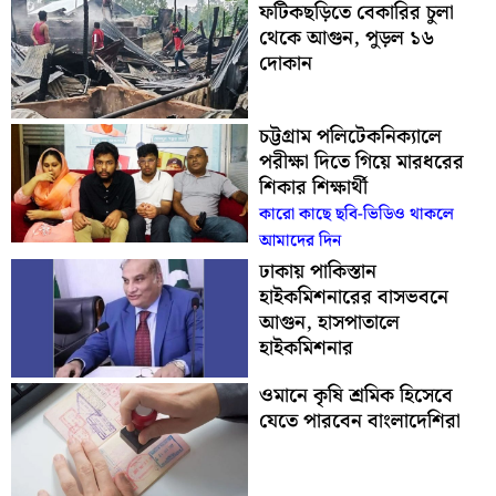
ফটিকছড়িতে বেকারির চুলা
থেকে আগুন, পুড়ল ১৬
দোকান
চট্টগ্রাম পলিটেকনিক্যালে
পরীক্ষা দিতে গিয়ে মারধরের
শিকার শিক্ষার্থী
কারো কাছে ছবি-ভিডিও থাকলে
আমাদের দিন
ঢাকায় পাকিস্তান
হাইকমিশনারের বাসভবনে
আগুন, হাসপাতালে
হাইকমিশনার
ওমানে কৃষি শ্রমিক হিসেবে
যেতে পারবেন বাংলাদেশিরা