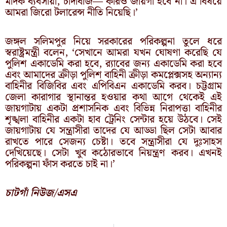
মাদক ব্যবসায়ী, চাঁদাবাজ— কারও জায়গা হবে না। এ বিষয়ে
আমরা জিরো টলারেন্স নীতি নিয়েছি।’
জঙ্গল সলিমপুর নিয়ে সরকারের পরিকল্পনা তুলে ধরে
স্বরাষ্ট্রমন্ত্রী বলেন, ‘সেখানে আমরা যখন ঘোষণা করেছি যে
পুলিশ একাডেমি করা হবে, র‍্যাবের জন্য একাডেমি করা হবে
এবং আমাদের ক্রীড়া পুলিশ বাহিনী ক্রীড়া কমপ্লেক্সসহ অন্যান্য
বাহিনীর বিজিবির এবং এপিবিএন একাডেমি করব। চট্টগ্রাম
জেলা কারাগার স্থানান্তর হওয়ার কথা আগে থেকেই এই
জায়গাটায় একটা প্রশাসনিক এবং বিভিন্ন নিরাপত্তা বাহিনীর
শৃঙ্খলা বাহিনীর একটা হাব ট্রেনিং সেন্টার হয়ে উঠবে। সেই
জায়গাটায় যে সন্ত্রাসীরা তাদের যে আড্ডা ছিল সেটা আবার
রাখতে পারে সেজন্য চেষ্টা। তবে সন্ত্রাসীরা যে দুঃসাহস
দেখিয়েছে। সেটা খুব কঠোরভাবে নিয়ন্ত্রণ করব। এখনই
পরিকল্পনা ফাঁস করতে চাই না।’
চাটগাঁ নিউজ/এসএ
Prev
N