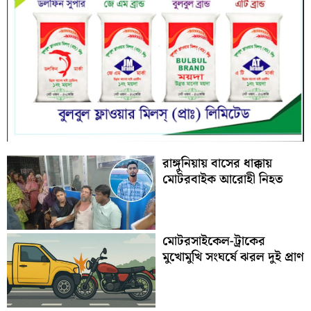
রাঙ্গুনিয়ায় বাসের ধাক্কায়
মোটরবাইক আরোহী নিহত
মোটরসাইকেল-ট্রাকের
মুখোমুখি সংঘর্ষে ঝরল দুই প্রাণ