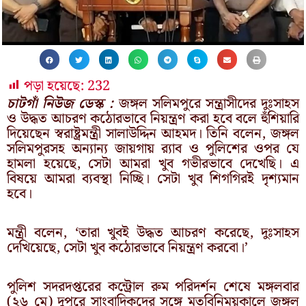
পড়া হয়েছে:
232
চাটগাঁ নিউজ ডেস্ক :
জঙ্গল সলিমপুরে সন্ত্রাসীদের দুঃসাহস
ও উদ্ধত আচরণ কঠোরভাবে নিয়ন্ত্রণ করা হবে বলে হুঁশিয়ারি
দিয়েছেন স্বরাষ্ট্রমন্ত্রী সালাউদ্দিন আহমদ। তিনি বলেন, জঙ্গল
সলিমপুরসহ অন্যান্য জায়গায় র‍্যাব ও পুলিশের ওপর যে
হামলা হয়েছে, সেটা আমরা খুব গভীরভাবে দেখেছি। এ
বিষয়ে আমরা ব্যবস্থা নিচ্ছি। সেটা খুব শিগগিরই দৃশ্যমান
হবে।
মন্ত্রী বলেন, ‘তারা খুবই উদ্ধত আচরণ করেছে, দুঃসাহস
দেখিয়েছে, সেটা খুব কঠোরভাবে নিয়ন্ত্রণ করবো।’
পুলিশ সদরদপ্তরের কন্ট্রোল রুম পরিদর্শন শেষে মঙ্গলবার
(২৬ মে) দুপুরে সাংবাদিকদের সঙ্গে মতবিনিময়কালে জঙ্গল