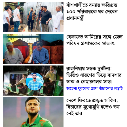
বাঁশখালীতে বন্যায় ক্ষতিগ্রস্ত
১০০ পরিবারকে ঘর দেবেন
প্রধানমন্ত্রী
হেফাজত আমিরের সঙ্গে জেলা
পরিষদ প্রশাসকের সাক্ষাৎ
রাঙ্গুনিয়ায় সড়ক দুর্ঘটনা:
ভিডিও ধারণের ভিড়ে বাদশার
ডাক ও নেছারুলের সাড়া
অচেনা যুবকের প্রাণ বাঁচানোর লড়াই
দেশে ফিরতে প্রস্তুত সাকিব,
বিচারের মুখোমুখি হতেও ভয়
নেই তার