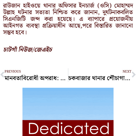
রাউজান হাইওয়ে থানার অফিসার ইনচার্জ (ওসি) মোহাম্মদ
উল্লাহ ঘটনার সত্যতা নিশ্চিত করে জানান, দুর্ঘটনাকবলিত
সিএনজিটি জব্দ করা হয়েছে। এ ব্যাপারে প্রয়োজনীয়
আইনগত ব্যবস্থা প্রক্রিয়াধীন আছে,পরে বিস্তারিত জানানো
সম্ভব হবে।
চাটগাঁ নিউজ/জেএইচ
Prev
N
PREVIOUS
NEXT
মানবতাবিরোধী অপরাধ: ট্রাইব্যুনালে ১৩ সেনা কর্মকর্তাকে হাজির
চকবাজার থানার শৌচাগার থেকে এসআইয়ের ঝুলন্ত মরদেহ উদ্ধার