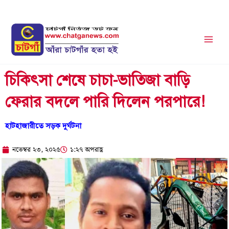
Skip
to
content
চিকিৎসা শেষে চাচা-ভাতিজা বাড়ি
ফেরার বদলে পারি দিলেন পরপারে!
হাটহাজারীতে সড়ক দুর্ঘটনা
নভেম্বর ২৩, ২০২৫
১:২৭ অপরাহ্ণ