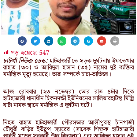
পড়া হয়েছে:
547
চাটগাঁ নিউজ ডেস্ক:
হাটহাজারীতে সড়ক দুর্ঘটনায় ইফতেখার
রাহাত (৩০) ও আবিদুল হাসান (৩৫) নামের দুই ব্যক্তির
মর্মান্তিক মৃত্যু হয়েছে। তারা সম্পর্কে চাচা-ভাতিজা।
আজ রোববার (২৩ নভেম্বর) ভোর রাত ৪টার দিকে
হাটহাজারী থানাধীন চিকনদন্ডী ইউনিয়নের লালিয়ারহাটস্থ মিস্ত্রি
ঘাটা নামক স্থানে মর্মান্তিক এ দুর্ঘটনা ঘটে।
নিহত রাহাত হাটহাজারী পৌরসভার আলীপুরস্থ চাঁনগাজী
চৌধুরী বাড়ির ইউছুপ স্যারের (সাবেক শিক্ষক হাটহাজারী
পার্বতী মডেল সরকারী উচ্চ বিদ্যালয়) এবং আবিদুল হাসান ওই