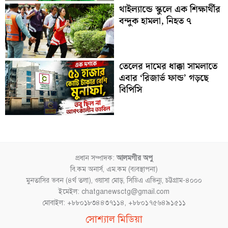
থাইল্যান্ডে স্কুলে এক শিক্ষার্থীর
বন্দুক হামলা, নিহত ৭
তেলের দামের ধাক্কা সামলাতে
এবার ‘রিজার্ভ ফান্ড’ গড়ছে
বিপিসি
প্রধান সম্পাদক:
আলমগীর অপু
বি.কম অনার্স, এম.কম (ব্যবস্থাপনা)
মুনতাসির ভবন (৪র্থ তলা), ওয়াসা মোড়, সিডিএ এভিন্যু, চট্টগ্রাম-৪০০০
ইমেইল: chatganewsctg@gmail.com
মোবাইল: +৮৮০১৮৩৪৪৩৭১১৪, +৮৮০১৭৫৬৪৯১৫১১
Facebook
YouTube
Instagram
TikTok
সোশ্যাল মিডিয়া