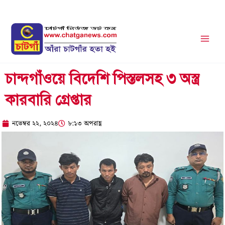
Skip
to
content
চান্দগাঁওয়ে বিদেশি পিস্তলসহ ৩ অস্ত্র
কারবারি গ্রেপ্তার
নভেম্বর ২২, ২০২৪
৮:১৩ অপরাহ্ণ