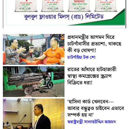
প্রধানমন্ত্রীর আগমন ঘিরে
চাটগাঁবাসীর প্রত্যাশা, থাকছে
কী বড় ঘোষণা!
চাটগাঁইয়া টক শো
রাতের আঁধারে হাটহাজারী
স্বাস্থ্য কমপ্লেক্সের স্ক্র্যাপ
বিক্রিতে ধরা!
‘হাসিনা কার্ড খেলবেন—
আবার বন্ধুত্বও চাইবেন এভাবে
সম্পর্ক হয় না’
স্বরাষ্ট্রমন্ত্রী সালাহউদ্দিন আহমদ