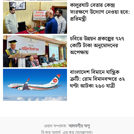
কালুরঘাট বেতার কেন্দ্র
সংরক্ষণে উদ্যোগ নেওয়া হবে:
প্রতিমন্ত্রী
চবিতে উন্নয়ন প্রকল্পের ৭২৭
কোটি টাকা অনুমোদনের
অপেক্ষায়
বাংলাদেশ বিমানে যান্ত্রিক
ত্রুটি: রোম বিমানবন্দরে ৩২
ঘণ্টা আটকা ২৬০ যাত্রী
প্রধান সম্পাদক:
আলমগীর অপু
বি.কম অনার্স, এম.কম (ব্যবস্থাপনা)