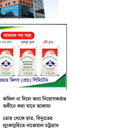
কফিল না দিলে অন্য নিয়োগকর্তার
অধীনে করা যাবে আকামা
ভোর থেকে রাত, বিদ্যুতের
লুকোচুরিতে নাজেহাল চট্টগ্রাম