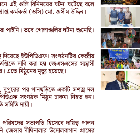
িয়নে এই গুলি বিনিময়ের ঘটনা ঘটেছে বলে
াপ্ত কর্মকর্তা (ওসি) মো. জসীম উদ্দিন।
মরা পাইনি। তবে গোলাগুলির ঘটনা শুনেছি।
প্তি দিয়েছে ইউপিডিএফ। সংগঠনটির কেন্দ্রীয়
জ্ঞপ্তিতে দাবি করা হয় জেএসএসের সন্ত্রাসী
়। এতে মিঠুনের মৃত্যু হয়েছে।
দুপুরের পর পানছড়িতে একটি সশস্ত্র দল
উপিডিএফ সংগঠক মিঠুন চাকমা নিহত হন।
হতি সমিতি দায়ী।
াত্র পরিষদের সভাপতি হিসেবে দায়িত্ব পালন
 জেলার দীঘিনালার উদোলবাগান গ্রামের