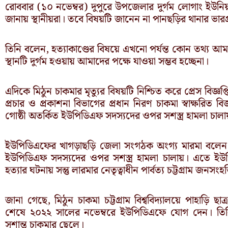
রোববার (১০ নভেম্বর) দুপুরে উপজেলার দুর্গম লোগাং ইউন
জানায় স্থানীয়রা। তবে বিষয়টি জানেন না পানছড়ির থানার ভারপ্র
তিনি বলেন, হত্যাকাণ্ডের বিষয়ে এখনো পর্যন্ত কোন তথ্য আ
স্থানটি দুর্গম হওয়ায় আমাদের পক্ষে যাওয়া সম্ভব হচ্ছেনা।
এদিকে মিঠুন চাকমার মৃত্যুর বিষয়টি নিশ্চিত করে প্রেস বিজ্ঞ
প্রচার ও প্রকাশনা বিভাগের প্রধান নিরণ চাকমা স্বাক্ষরিত বি
গোষ্ঠী অতর্কিত ইউপিডিএফ সদস্যদের ওপর সশস্ত্র হামলা চালায
ইউপিডিএফের খাগড়াছড়ি জেলা সংগঠক অংগ্য মারমা বলেন, 
ইউপিডিএফ সদস্যদের ওপর সশস্ত্র হামলা চালায়। এতে ই
হত্যার ঘটনায় সন্তু লারমার নেতৃত্বাধীন পার্বত্য চট্টগ্রাম জনসং
জানা গেছে, মিঠুন চাকমা চট্টগ্রাম বিশ্ববিদ্যালয়ে পাহাড়ি ছ
শেষে ২০২২ সালের নভেম্বরে ইউপিডিএফে যোগ দেন। তিনি
সুশান্ত চাকমার ছেলে।