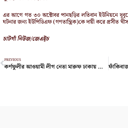
এর আগে গত ৩০ অক্টোবর পানছড়ির লতিবান ইউনিয়নে দুবৃর্ত্
ঘটনার জন্য ইউপিডিএফ (গণতান্ত্রিক)কে দায়ী করে প্রসীত খীস
চাটগাঁ নিউজ/জেএই্চ
Prev
PREVIOUS
কর্ণফুলীর আওয়ামী লীগ নেতা মারুফ ঢাকায় আটক