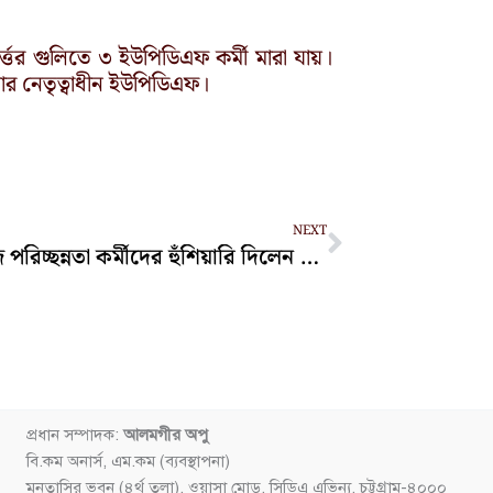
তের গুলিতে ৩ ইউপিডিএফ কর্মী মারা যায়।
ার নেতৃত্বাধীন ইউপিডিএফ।
Next
NEXT
ফাঁকিবাজ পরিচ্ছন্নতা কর্মীদের হুঁশিয়ারি দিলেন চসিক মেয়র
প্রধান সম্পাদক:
আলমগীর অপু
বি.কম অনার্স, এম.কম (ব্যবস্থাপনা)
মুনতাসির ভবন (৪র্থ তলা), ওয়াসা মোড়, সিডিএ এভিন্যু, চট্টগ্রাম-৪০০০