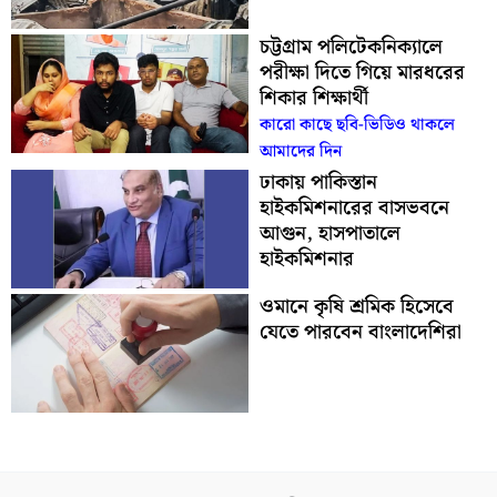
চট্টগ্রাম পলিটেকনিক্যালে
পরীক্ষা দিতে গিয়ে মারধরের
শিকার শিক্ষার্থী
কারো কাছে ছবি-ভিডিও থাকলে
আমাদের দিন
ঢাকায় পাকিস্তান
হাইকমিশনারের বাসভবনে
আগুন, হাসপাতালে
হাইকমিশনার
ওমানে কৃষি শ্রমিক হিসেবে
যেতে পারবেন বাংলাদেশিরা