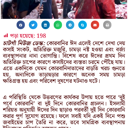
পড়া হয়েছে:
198
চাটগাঁ নিউজ ডেস্ক:
কোরবানির ঈদ এলেই দেশে দেখা দেয়
কসাই সংকট, অতিরিক্ত মজুরি, চামড়া নষ্ট হওয়া এবং বর্জ্য
ব্যবস্থাপনার নানা ভোগান্তি। বিশেষ করে ঈদের প্রথম দিন
অতিরিক্ত চাপের কারণে কসাইদের ব্যস্ততা চরমে পৌঁছে যায়।
এতে একদিকে যেমন কোরবানিদাতাদের বাড়তি খরচ গুনতে
হয়, অন্যদিকে তাড়াহুড়ার কারণে অনেক সময় চামড়া
ক্ষতিগ্রস্ত হয় এবং পরিবেশ দূষণের ঘটনাও ঘটে।
এ পরিস্থিতি থেকে উত্তরণের কার্যকর উপায় হতে পারে ‘দুই
পর্বে কোরবানি’ বা দুই দিনে কোরবানির প্রচলন। ইসলামী
শরিয়ত অনুযায়ী ঈদের দিন ছাড়াও পরবর্তী দুই দিন কোরবানি
করার পূর্ণ সুযোগ রয়েছে। ফলে সবাই যদি একই দিনে পশু
জবাইয়ের চাপ তৈরি না করে, তবে সামগ্রিক ব্যবস্থাপনায়