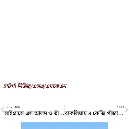
চাটগাঁ নিউজ/এসএ/এমকেএন
Prev
N
PREVIOUS
NEXT
সাইপ্রাসে এস আলম ও তাঁর স্ত্রীর দোতলা বাড়ি জব্দের আদেশ আদালতের
বাকলিয়ায় ৪ কেজি গাঁজাসহ যুবক গ্রেপ্তার