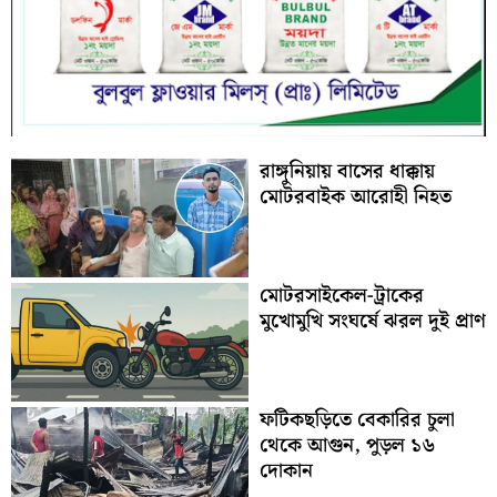
রাঙ্গুনিয়ায় বাসের ধাক্কায়
মোটরবাইক আরোহী নিহত
মোটরসাইকেল-ট্রাকের
মুখোমুখি সংঘর্ষে ঝরল দুই প্রাণ
ফটিকছড়িতে বেকারির চুলা
থেকে আগুন, পুড়ল ১৬
দোকান