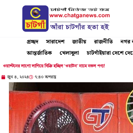
Skip
to
content
প্রচ্ছদ
সারাদেশ
জাতীয়
রাজনীতি
নগর ব
আন্তর্জাতিক
খেলাধুলা
চাটগাঁইয়ারা দেশে দে
ওয়াল্টনের লাগো লাগিয়ে বিক্রি হচ্ছিল ‘ওয়াটন’ নামে নকল পণ্য!
জুন ৪, ২০২৪
৭:৪০ অপরাহ্ণ