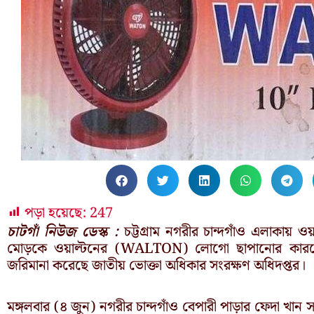
পড়া হয়েছে:
247
চাটগাঁ নিউজ ডেস্ক :
চট্টগ্রাম নগরীর চান্দগাঁও এলাকায়
মোড়কে ওয়াল্টনের (WALTON) লোগো ছাপানোর কারণে
জরিমানা করেছে জাতীয় ভোক্তা অধিকার সংরক্ষণ অধিদপ্তর।
মঙ্গলবার (৪ জুন) নগরীর চান্দগাঁও বেপারী পাড়ার ফেদা খান সড়