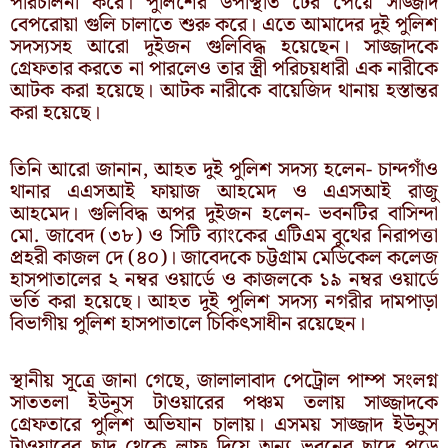
পরিচালনা করে। পুলিশের উপস্থিতি টের পেয়ে সাজ্জাদ
বেপরোয়া গুলি চালাতে শুরু করে। এতে আমাদের দুই পুলিশ
সদস্যসহ আরো দুইজন গুলিবিদ্ধ হয়েছেন। সাজ্জাদকে
গ্রেফতার করতে না পারলেও তার স্ত্রী পরিচয়ধারী এক নারীকে
আটক করা হয়েছে। আটক নারীকে বায়েজিদ থানায় হস্তান্তর
করা হয়েছে।
তিনি আরো জানান, আহত দুই পুলিশ সদস্য হলেন- চান্দগাঁও
থানার এএসআই ফায়াজ আহমেদ ও এএসআই রাজু
আহমেদ। গুলিবিদ্ধ অপর দুইজন হলেন- ভবনটির বাসিন্দা
মো. জাবেদ (৩৮) ও সিটি ব্যাংকের এটিএম বুথের নিরাপত্তা
প্রহরী কাজল দে (৪০)। জাবেদকে চট্টগ্রাম মেডিকেল কলেজ
হাসপাতালের ২ নম্বর ওয়ার্ডে ও কাজলকে ১৯ নম্বর ওয়ার্ডে
ভর্তি করা হয়েছে। আহত দুই পুলিশ সদস্য নগরীর দামপাড়া
বিভাগীয় পুলিশ হাসপাতালে চিকিৎসাধীন রয়েছেন।
স্থানীয় সূ্ত্রে জানা গেছে, জালালাবাদ পেট্রোল পাম্প সংলগ্ন
সাততলা ইউনুস টাওয়ারের পঞ্চম তলায় সাজ্জাদকে
গ্রেফতারে পুলিশ অভিযান চালায়। এসময় সাজ্জাদ ইউনুস
টাওয়ারের ছাদ থেকে লাফ দিয়ে অন্য ভবনের ছাদে পড়ে