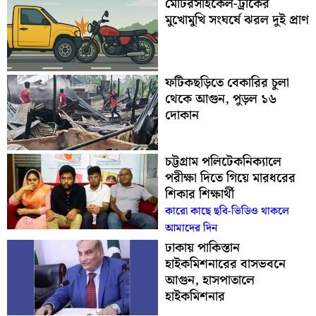
মোটরসাইকেল-ট্রাকের
মুখোমুখি সংঘর্ষে ঝরল দুই প্রাণ
ফটিকছড়িতে বেকারির চুলা
থেকে আগুন, পুড়ল ১৬
দোকান
চট্টগ্রাম পলিটেকনিক্যালে
পরীক্ষা দিতে গিয়ে মারধরের
শিকার শিক্ষার্থী
কারো কাছে ছবি-ভিডিও থাকলে
আমাদের দিন
ঢাকায় পাকিস্তান
হাইকমিশনারের বাসভবনে
আগুন, হাসপাতালে
হাইকমিশনার