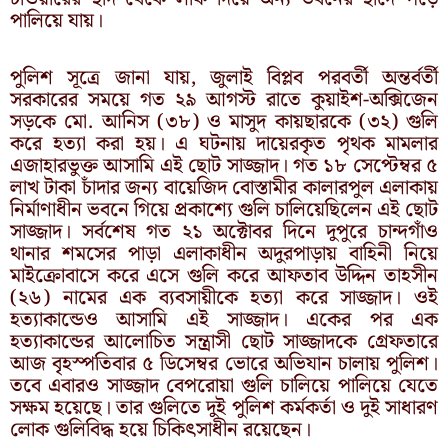
পালিয়ে যায়।
পুলিশ সূত্রে জানা যায়, জুলাই বিপ্লব পরবর্তী অন্তর্বর্তী
সরকারের সময়ে গত ২৯ আগস্ট রাতে কুয়াইশ-অক্সিজেন
সড়কে মো. আনিস (৩৮) ও মাসুদ কায়ছারকে (৩২) গুলি
করে হত্যা করা হয়। এ ঘটনায় দায়েরকৃত পৃথক মামলার
এজাহারভুক্ত আসামি এই ছোট সাজ্জাদ। গত ১৮ সেপ্টেম্বর ৫
লাখ টাকা চাঁদার জন্য বায়েজিদ বোস্তামীর কালারপুল এলাকায়
নির্মাণাধীন ভবনে গিয়ে প্রকাশ্যে গুলি চালিয়েছিলেন এই ছোট
সাজ্জাদ। সর্বশেষ গত ২১ অক্টোবর ‍দিনে দুপুরে চান্দগাঁও
থানার শমসের পাড়া এলাকাধীন অদুরপাড়ায় বাহিনী নিয়ে
মাইক্রোবাসে করে এসে গুলি করে আফতাব উদ্দিন তাহসীন
(২৬) নামের এক ব্যবসায়ীকে হত্যা করে সাজ্জাদ। ওই
হত্যাকান্ডেও আসামি এই সাজ্জাদ। একের পর এক
হত্যাকান্ডের আলোচিত সন্ত্রাসী ছোট সাজ্জাদকে গ্রেফতারে
আজ বৃহস্পতিবার ৫ ডিসেম্বর ভোরে অভিযান চালায় পুলিশ।
তবে এবারও সাজ্জাদ বেপরোয়া গুলি চালিয়ে পালিয়ে যেতে
সক্ষম হয়েছে। তার গুলিতে দুই পুলিশ কর্মকর্তা ও দুই সাধারণ
লোক গুলিবিদ্ধ হয়ে চিকিৎসাধীন রয়েছেন।